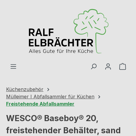
Zum Hauptinhalt springen
Ware
Küchenzubehör
Mülleimer I Abfallsammler für Küchen
Freistehende Abfallsammler
WESCO® Baseboy® 20,
freistehender Behälter, sand