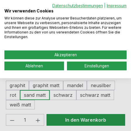
Datenschutzbestimmungen
|
Impressum
Wir verwenden Cookies
Wir können diese zur Analyse unserer Besucherdaten platzieren, um
Regulärer Preis:
123,99 €
unsere Webseite zu verbessern, personalisierte Inhalte anzuzeigen
und Ihnen ein großartiges Webseiten-Erlebnis zu bieten. Für weitere
Informationen zu den von uns verwendeten Cookies öffnen Sie die
Einstellungen.
Preise inkl. MwSt. zzgl. Versandkosten
Akzeptieren
Sofort verfügbar, Lieferzeit: 2-5 Werktage
Ablehnen
Einstellungen
auswählen
Farbe
graphit
graphit matt
mandel
neusilber
rot
sand matt
schwarz
schwarz matt
weiß matt
Produkt Anzahl: Gib den gewünschten We
In den Warenkorb