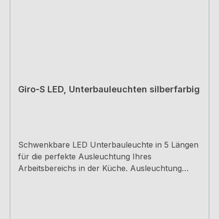
Giro-S LED, Unterbauleuchten silberfarbig
Schwenkbare LED Unterbauleuchte in 5 Längen
für die perfekte Ausleuchtung Ihres
Arbeitsbereichs in der Küche. Ausleuchtung
ohne sichtbare LED-Punkte. Die Leuchten
können problemlos erweitert werden durch
einfaches Zusammenstecken oder durch die
mitgelieferte Verbindungsleitung. L=348 mm, 6