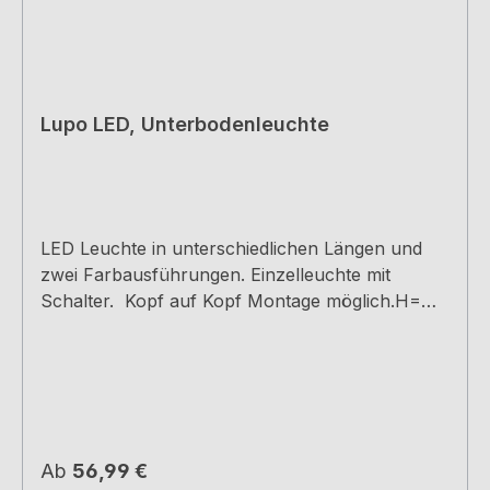
Lupo LED, Unterbodenleuchte
LED Leuchte in unterschiedlichen Längen und
zwei Farbausführungen. Einzelleuchte mit
Schalter. Kopf auf Kopf Montage möglich.H=
1,4 cm, B= 4,0 cm, L= 45 cm230 V (Hochvolt),
3900 K neutralweiß75 Lumen/Watt8 cm
VerbindungsleitungKabelauslass hinten oder
seitlich links möglichEs können max. 200 Watt
verbunden werdenDieses Produkt enthält eine
Lichtquelle der Energieeffizienzklasse
Regulärer Preis:
Ab
56,99 €
GNetzanschlussleitung bitte separat bestellen,