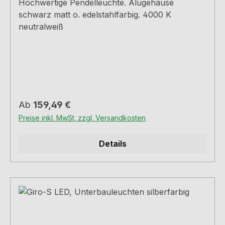
Hochwertige Pendelleuchte. Alugehäuse
schwarz matt o. edelstahlfarbig. 4000 K
neutralweiß
Regulärer Preis:
Ab
159,49 €
Preise inkl. MwSt. zzgl. Versandkosten
Details