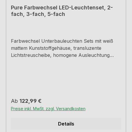
Pure Farbwechsel LED-Leuchtenset, 2-
fach, 3-fach, 5-fach
Farbwechsel Unterbauleuchten Sets mit weiß
mattem Kunststoffgehäuse, transluzente
Lichtstreuscheibe, homogene Ausleuchtung
ohne sichtbare LED-Punkte.2er Set, 3er Set, 5er
Setdavon eine Leuchte mit Schalter3,8 Watt, 12
VInkl. Konverterstufenlose Einstellbarkeit der
Lichtfarbe von 2700 K warmweiß bis 6500 K
kaltweißMemoryfunktion: Die letzte Einstellung
bleibt gespeichertDimmfunktion: Helligkeit
Regulärer Preis:
Ab
122,99 €
stufenlos dimmbarMax. 80 Lumen/Watt bei 6500
Preise inkl. MwSt. zzgl. Versandkosten
K kaltweißSteckbuchsen für Ministecksystem im
Gehäuse integriert180,0 cm Zuleitung mit
Details
MinistecksystemDesign by STUDIO MORITZ