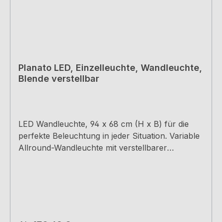
Planato LED, Einzelleuchte, Wandleuchte,
Blende verstellbar
LED Wandleuchte, 94 x 68 cm (H x B) für die
perfekte Beleuchtung in jeder Situation. Variable
Allround-Wandleuchte mit verstellbarer
Blende. Einzelleuchte mit SchalterLichtfarbe
3000 K warmweiß14,5 Watt pro Meter2 m
Anschlussleitung Stecker lose
beiliegendAluminiumgehäuse mit
KunststoffabdeckungVerstellbare BlendeDieses
Produkt enthält eine Lichtquelle der