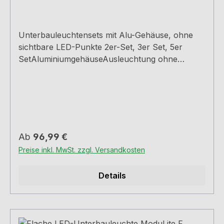
3, Set-5
Unterbauleuchtensets mit Alu-Gehäuse, ohne
sichtbare LED-Punkte 2er-Set, 3er Set, 5er
SetAluminiumgehäuseAusleuchtung ohne
sichtbare LED-PunkteSet inkl. Konverter und
einer Leuchte mit Schalter3,0 Watt, 12 V4000 K
neutralweiß85 Lumen/Watt180,0 cm
ZuleitungDieses Produkt enthält eine Lichtquelle
der Energieeffizienzklasse F
Regulärer Preis:
Ab
96,99 €
Preise inkl. MwSt. zzgl. Versandkosten
Details