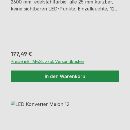
2600 mm, edelstahlfarbig, alle 25 mm kürzbar,
keine sichtbaren LED-Punkte. Einzelleuchte, 12
Watt pro Meter, 12 Vstufenlose Regelung der
Lichtfarbe von 2700 K warmweiß bis 6500 K
kaltweißmax. 80 Lumen/Watt bei 6500 K
kaltweißLeuchtenlänge 2600 mm2000 mm
beidseitige Zuleitungfür 16 mm WandstärkeDieses
Produkt enthält eine Lichtquelle der
Regulärer Preis:
177,49 €
Energieeffizienzklasse GDas Zubehör, wie
Preise inkl. MwSt. zzgl. Versandkosten
Konverter, Fernbedienung etc. finden Sie unten.
In den Warenkorb