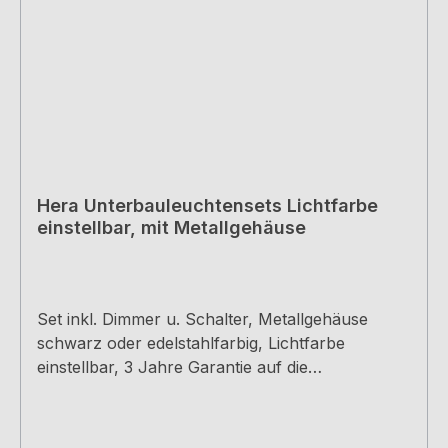
Hera Unterbauleuchtensets Lichtfarbe
einstellbar, mit Metallgehäuse
Set inkl. Dimmer u. Schalter, Metallgehäuse
schwarz oder edelstahlfarbig, Lichtfarbe
einstellbar, 3 Jahre Garantie auf die
LED`s Leuchten schwarz oder
edelstahlfarbig Dimmbar Inkl. berührungslosem
Schalter Memoryfunktion Lichtfarbe einstellbar