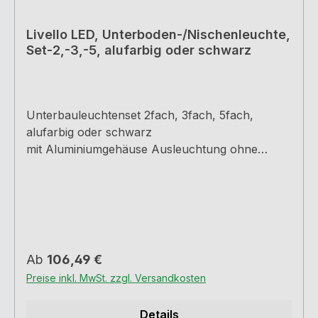
Livello LED, Unterboden-/Nischenleuchte,
Set-2,-3,-5, alufarbig oder schwarz
Unterbauleuchtenset 2fach, 3fach, 5fach,
alufarbig oder schwarz
mit Aluminiumgehäuse Ausleuchtung ohne
sichtbare LED-Punkte 3 Leuchten eine davon mit
Schalter 4 Watt, 12 V 4000 K neutralweiß 85
Lumen/Watt 200 mm Zuleitung 1800 mm
Verbindungsleitung mit Ministecksystem Dieses
Produkt enthält eine Lichtquelle der
Energieeffizienzklasse F
Regulärer Preis:
Ab
106,49 €
Preise inkl. MwSt. zzgl. Versandkosten
Details