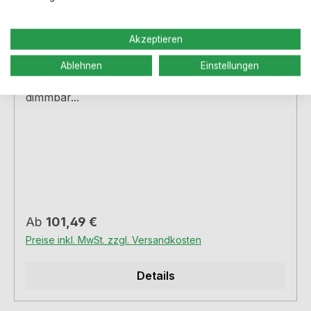
Unterbauleuchtensets U-Pad für Ihre
Küche, verschiedene Sets, dimmbar
Akzeptieren
Ablehnen
Einstellungen
3 verschiedene Set Größen - Lichtfarbe wählbar,
dimmbar...
Regulärer Preis:
Ab
101,49 €
Preise inkl. MwSt. zzgl. Versandkosten
Details