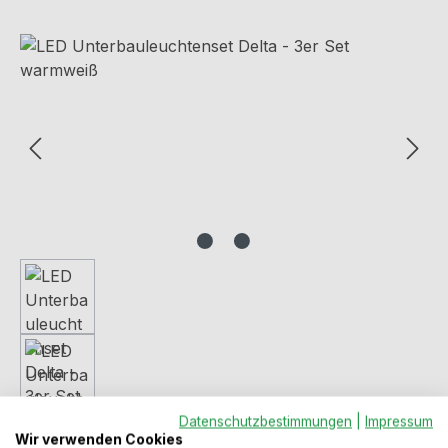
Bildergalerie überspringen
Datenschutzbestimmungen
|
Impressum
Regulärer Preis:
96,49 €
Wir verwenden Cookies