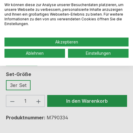
Wir können diese zur Analyse unserer Besucherdaten platzieren, um
unsere Webseite zu verbessern, personalisierte Inhalte anzuzeigen
und Ihnen ein großartiges Webseiten-Erlebnis zu bieten. Für weitere
Preise inkl. MwSt. zzgl. Versandkosten
Informationen zu den von uns verwendeten Cookies öffnen Sie die
Einstellungen.
Sofort verfügbar, Lieferzeit: 1-3 Werktage
Akzeptieren
auswählen
Lichtfarbe
Ablehnen
Einstellungen
warmweiß
auswählen
Set-Größe
3er Set
Produkt Anzahl: Gib den gewünschten We
In den Warenkorb
Produktnummer:
M790334