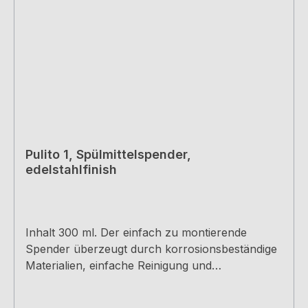
Pulito 1, Spülmittelspender,
edelstahlfinish
Inhalt 300 ml. Der einfach zu montierende
Spender überzeugt durch korrosionsbeständige
Materialien, einfache Reinigung und
unkompliziertes Nachfüllen ohne Ausbau des
Dispensers, Bohr-Ø 27 mm