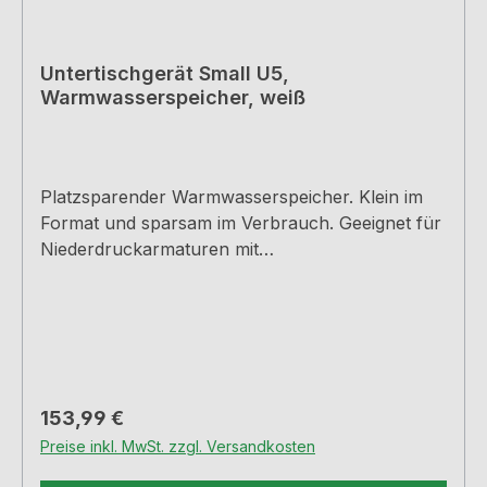
Untertischgerät Small U5,
Warmwasserspeicher, weiß
Platzsparender Warmwasserspeicher. Klein im
Format und sparsam im Verbrauch. Geeignet für
Niederdruckarmaturen mit
Kaltwasseranschluss. Einbautiefe nur 155 mm
Kleinspeicher 5 Liter, weiß. Offen (drucklos).
Behälterwerkstoff aus Kunststoff
Kompaktwärmedämmung stufenlose
Temperatureinstellung von 30–85 °C
Mischwassermenge 40 °C 7,5 l der Auslauf
Regulärer Preis:
153,99 €
einer Armatur muss immer frei sein möglichst
Preise inkl. MwSt. zzgl. Versandkosten
keine Brausenarmatur verwenden mit
Schutzkontaktstecker und