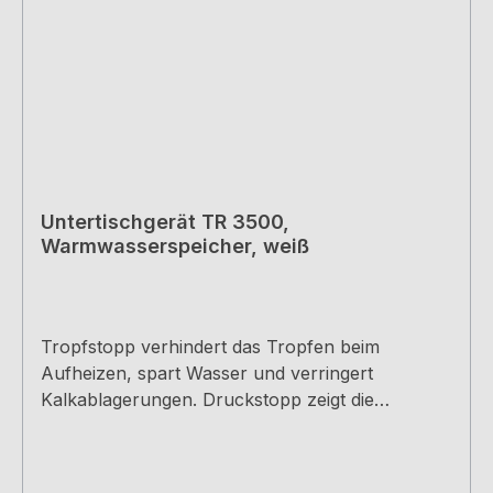
390 x 258 x 220 mm
Untertischgerät TR 3500,
Warmwasserspeicher, weiß
Tropfstopp verhindert das Tropfen beim
Aufheizen, spart Wasser und verringert
Kalkablagerungen. Druckstopp zeigt die
Verkalkung an und erkennt den falschen
Wasseranschluss ab 0,25 MPa (2,5 bar). mit
Tropf- und Druckstopp CLICKFIX-