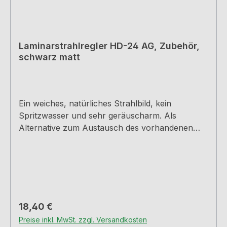
Laminarstrahlregler HD-24 AG, Zubehör,
schwarz matt
Ein weiches, natürliches Strahlbild, kein
Spritzwasser und sehr geräuscharm. Als
Alternative zum Austausch des vorhandenen
Luftsprudlers bei den Armaturen Arco 1+5, Mio
3 und Fuoco 1+5.Für Hochdruck-
ArmaturenAußengewinde M24x1, H 18 mminkl.
GummidichtungAusführung schwarz
Regulärer Preis:
18,40 €
Preise inkl. MwSt. zzgl. Versandkosten