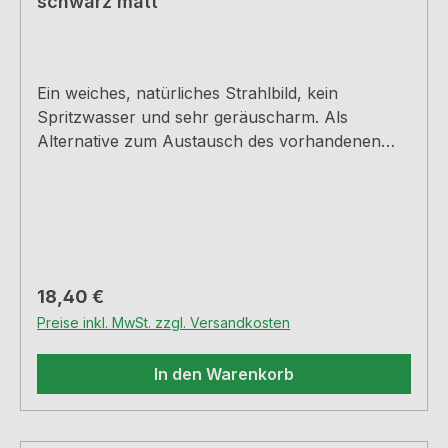
schwarz matt
Ein weiches, natürliches Strahlbild, kein
Spritzwasser und sehr geräuscharm. Als
Alternative zum Austausch des vorhandenen
Luftsprudlers bei den Arco 2 und Mio 4
Armaturen. Für Hochdruck-Armaturen,
Innengewinde F22x1, H 18 mm, inkl.
Gummidichtung.
Regulärer Preis:
18,40 €
Preise inkl. MwSt. zzgl. Versandkosten
In den Warenkorb