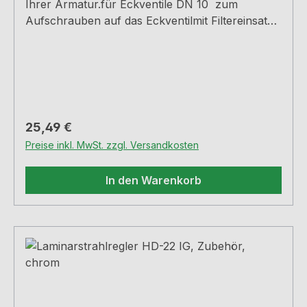
Ihrer Armatur.für Eckventile DN 10 zum
Aufschrauben auf das Eckventilmit Filtereinsatz
und lösbarer SchraubeGewinde 3/8" Material:
MessingSchützt die Kartusche vor
SchmutzeinspülungenBei Hochdruckarmaturen
werden zwei Filter benötigt, bei
Niederdruckarmaturen nur ein Filter
Regulärer Preis:
25,49 €
Preise inkl. MwSt. zzgl. Versandkosten
In den Warenkorb