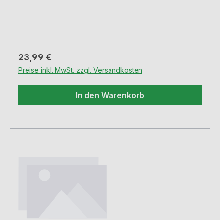
Fuoco 1+5 Armaturen. Für Hochdruck-
Armaturen, Außengewinde M24x1, H 18 mm,
inkl. Gummidichtung.
Regulärer Preis:
23,99 €
Preise inkl. MwSt. zzgl. Versandkosten
In den Warenkorb