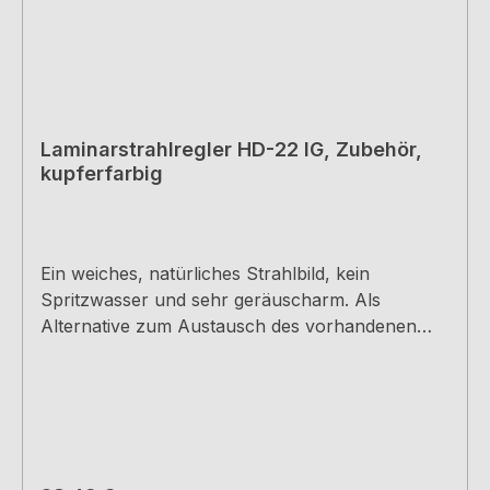
Laminarstrahlregler HD-22 IG, Zubehör,
kupferfarbig
Ein weiches, natürliches Strahlbild, kein
Spritzwasser und sehr geräuscharm. Als
Alternative zum Austausch des vorhandenen
Luftsprudlers bei den Arco 2 und Mio 4
Armaturen. Für Hochdruck-Armaturen,
Innengewinde F22x1, H 18 mm, inkl.
Gummidichtung.