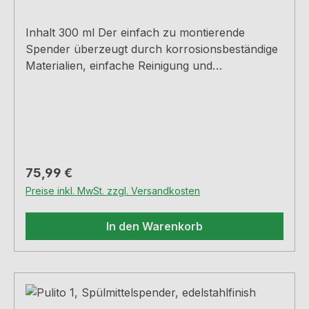
Inhalt 300 ml Der einfach zu montierende
Spender überzeugt durch korrosionsbeständige
Materialien, einfache Reinigung und
unkompliziertes Nachfüllen ohne Ausbau des
Dispensers Bohr-Ø 27 mm
Regulärer Preis:
75,99 €
Preise inkl. MwSt. zzgl. Versandkosten
In den Warenkorb