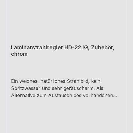
Laminarstrahlregler HD-22 IG, Zubehör,
chrom
Ein weiches, natürliches Strahlbild, kein
Spritzwasser und sehr geräuscharm. Als
Alternative zum Austausch des vorhandenen
Luftsprudlers bei den Arco 2 und Mio 4
Armaturen. Für Hochdruck-Armaturen,
Innengewinde F22x1, H 18 mm, inkl.
Gummidichtung.