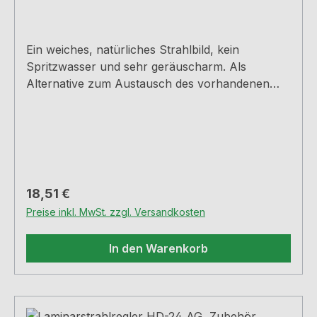
Ein weiches, natürliches Strahlbild, kein
Spritzwasser und sehr geräuscharm. Als
Alternative zum Austausch des vorhandenen
Luftsprudlers bei den Arco 1+5, Mio 3 und
Fuoco 1+5 Armaturen. Für Hochdruck-
Armaturen, Außengewinde M24x1, H 18 mm,
inkl. Gummidichtung.
Regulärer Preis:
18,51 €
Preise inkl. MwSt. zzgl. Versandkosten
In den Warenkorb