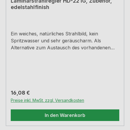
Laminarstrahlregler HD-22 IG, Zubehör,
edelstahlfinish
Ein weiches, natürliches Strahlbild, kein
Spritzwasser und sehr geräuscharm. Als
Alternative zum Austausch des vorhandenen
Luftsprudlers bei den Arco 2 und Mio 4
Armaturen. Für Hochdruck-Armaturen,
Innengewinde F22x1, H 18 mm, inkl.
Gummidichtung.
Regulärer Preis:
16,08 €
Preise inkl. MwSt. zzgl. Versandkosten
In den Warenkorb