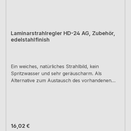
Laminarstrahlregler HD-24 AG, Zubehör,
edelstahlfinish
Ein weiches, natürliches Strahlbild, kein
Spritzwasser und sehr geräuscharm. Als
Alternative zum Austausch des vorhandenen
Luftsprudlers bei den Arco 1+5, Mio 3 und
Fuoco 1+5 Armaturen. Für Hochdruck-
Armaturen, Außengewinde M24x1, H 18 mm,
inkl. Gummidichtung.
Regulärer Preis:
16,02 €