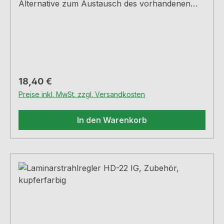
Alternative zum Austausch des vorhandenen
Luftsprudlers bei den Arco 2 und Mio 4
Armaturen. Für Hochdruck-Armaturen,
Innengewinde F22x1, H 18 mm, inkl.
Gummidichtung.
Regulärer Preis:
18,40 €
Preise inkl. MwSt. zzgl. Versandkosten
In den Warenkorb