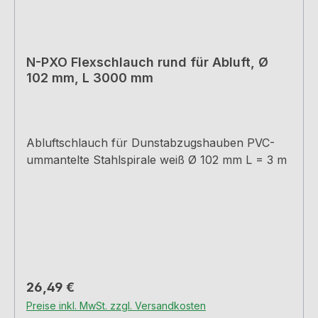
N-PXO Flexschlauch rund für Abluft, Ø
102 mm, L 3000 mm
Abluftschlauch für Dunstabzugshauben PVC-
ummantelte Stahlspirale weiß Ø 102 mm L = 3 m
Regulärer Preis:
26,49 €
Preise inkl. MwSt. zzgl. Versandkosten