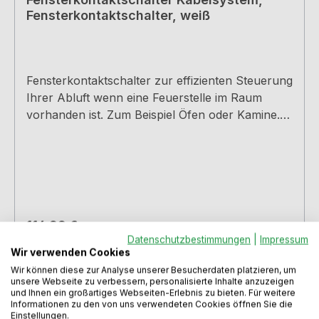
Fensterkontaktschalter, weiß
Fensterkontaktschalter zur effizienten Steuerung
Ihrer Abluft wenn eine Feuerstelle im Raum
vorhanden ist. Zum Beispiel Öfen oder Kamine.
Der zweiteilige Magnetschalter wird am
Fensterrahmen und am Fensterflügel befestigt
und stellt so fest ob das Fenster geöffnet oder
geschlossen ist. Die Dunstabzugshaube lässt
sich nur in Betrieb nehmen wenn das Fenster
geöffnet ist.Schaltleistung bis 1400 W (6 A)Inkl.
Regulärer Preis:
114,99 €
KabelbruchüberwachungSteckerfertig mit 6 m
Datenschutzbestimmungen
|
Impressum
Preise inkl. MwSt. zzgl. Versandkosten
SensorleitungKeine Batterien notwendigFarbe:
Wir verwenden Cookies
weiß
Wir können diese zur Analyse unserer Besucherdaten platzieren, um
In den Warenkorb
unsere Webseite zu verbessern, personalisierte Inhalte anzuzeigen
und Ihnen ein großartiges Webseiten-Erlebnis zu bieten. Für weitere
Informationen zu den von uns verwendeten Cookies öffnen Sie die
Einstellungen.