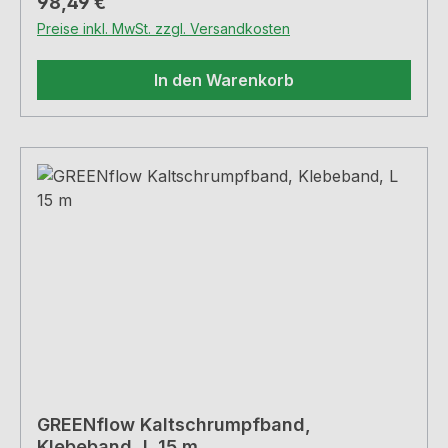
Regulärer Preis:
98,49 €
Preise inkl. MwSt. zzgl. Versandkosten
In den Warenkorb
GREENflow Kaltschrumpfband,
Klebeband, L 15 m