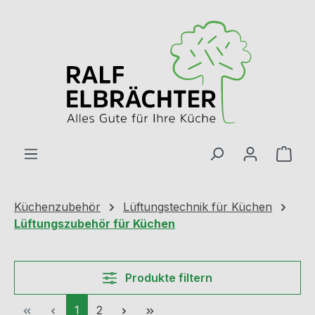
Zum Hauptinhalt springen
Ware
Küchenzubehör
Lüftungstechnik für Küchen
Lüftungszubehör für Küchen
Produkte filtern
Seite
Seite
1
2