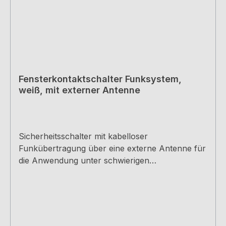
Fensterkontaktschalter Funksystem,
weiß, mit externer Antenne
Sicherheitsschalter mit kabelloser
Funkübertragung über eine externe Antenne für
die Anwendung unter schwierigen
Empfangsumständen, wie z. B. bei Montage
hinter einer Verkleidung aus Edelstahl.
Steckfertig mit Sender und Empfänger, inkl.
Montagematerial und Batterien.Schalterleistung
bis 1150 W (5A)