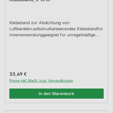
Klebeband zur Abdichtung von
Luftkanälen.selbstvulkanisierendes Klebebandfür
Innenanwendunggeeignet für unregelmäßige
Oberflächenhohe Beständigkeit gegenüber
Feuchte- und TemperaturwechselMaße: 15 m x
50 mm (L x B)
Regulärer Preis:
33,49 €
Preise inkl. MwSt. zzgl. Versandkosten
In den Warenkorb