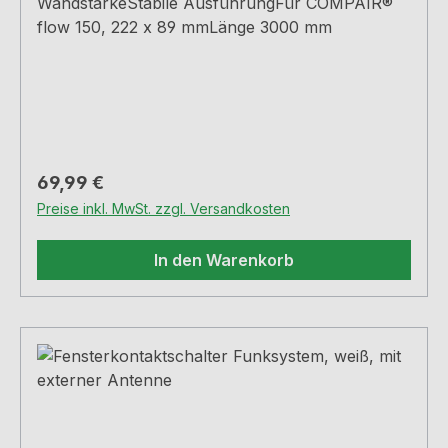
WandstärkeStabile AusführungFür COMPAIR®
flow 150, 222 x 89 mmLänge 3000 mm
Regulärer Preis:
69,99 €
Preise inkl. MwSt. zzgl. Versandkosten
In den Warenkorb