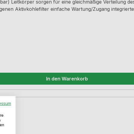
ar) Leitkörper sorgen für eine gleichmäßige Verteilung de
enen Aktivkohlefilter einfache Wartung/Zugang integriert
gsgitters (Aluminium eloxiert) minimieren den Druckverlu
gung Hinweis: Der GREENflow OMEGA-Filter muss bei Bedarf separat
wird der Einsatz von mindestens zwei Boxen empfohlen.VID
In den Warenkorb
essum
re
n
den