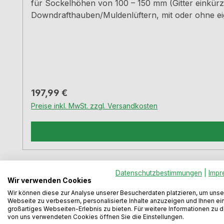
für Sockelhöhen von 100 – 150 mm (Gitter einkürzb
Downdrafthauben/Muldenlüftern, mit oder ohne eig
kg) aerodynamisch optimierte Lamellen des Lüftun
Luftbewegung maximaler Auslassquerschnitt sorgt für kaum wahrnehmbare Luftbewe
bestellt werden. Für ein gutes Lüftungsergebnis 
Regulärer Preis:
197,99 €
Preise inkl. MwSt. zzgl. Versandkosten
Datenschutzbestimmungen
|
Impr
Wir verwenden Cookies
Wir können diese zur Analyse unserer Besucherdaten platzieren, um unse
Webseite zu verbessern, personalisierte Inhalte anzuzeigen und Ihnen ei
großartiges Webseiten-Erlebnis zu bieten. Für weitere Informationen zu 
von uns verwendeten Cookies öffnen Sie die Einstellungen.