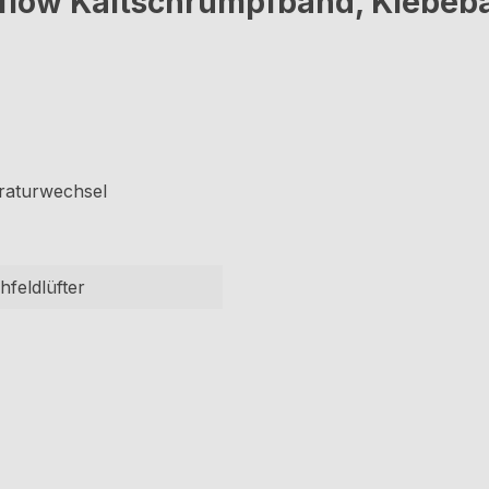
low Kaltschrumpfband, Klebeba
raturwechsel
hfeldlüfter