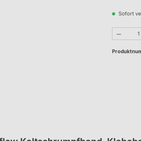
Sofort ve
Produkt
Produktnu