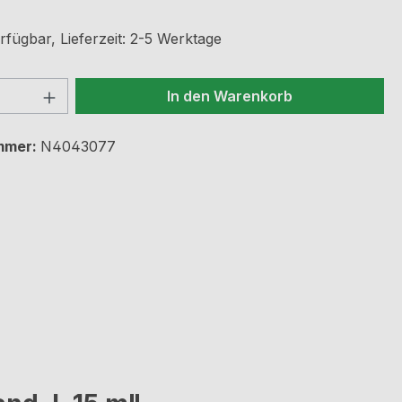
rfügbar, Lieferzeit: 2-5 Werktage
 Anzahl: Gib den gewünschten Wert ein 
In den Warenkorb
mmer:
N4043077