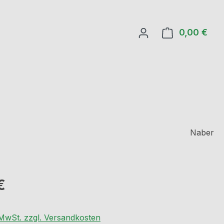
0,00 €
Ware
Naber
eis:
€
. MwSt. zzgl. Versandkosten