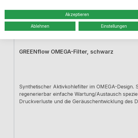
Akzeptieren
Ablehnen
Einstellungen
GREENflow OMEGA-Filter, schwarz
Synthetischer Aktivkohlefilter im OMEGA-Design.
regenerierbar einfache Wartung/Austausch speziell
Druckverluste und die Geräuschentwicklung des Dunstabzugssystems Hinweis: Je nach Kochverhalten (Int
GREENflow OMEGA-Filter in einem Zeitraum von 3–6
Anzahl der Filter.