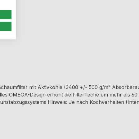
 Schaumfilter mit Aktivkohle (3400 +/- 500 g/m² Absorber
es OMEGA-Design erhöht die Filterfläche um mehr als 60 % 
ensität und Häufigkeit) empfehlen wir den
 Monaten zu wechseln/regenerieren. Bei Verwendung mehrer