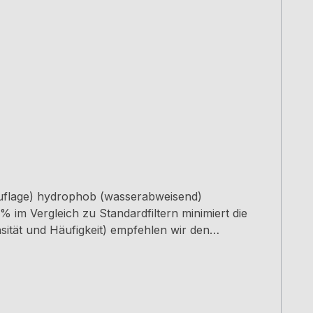
auflage) hydrophob (wasserabweisend)
im Vergleich zu Standardfiltern minimiert die
er Filter multipliziert sich der Zeitraum mit der