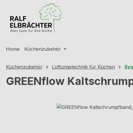
m Hauptinhalt springen
Zur Suche springen
Zur Hauptnavigation springen
Home
Küchenzubehör
Küchenzubehör
Lüftungstechnik für Küchen
Sys
GREENflow Kaltschrumpf
Bildergalerie überspringen