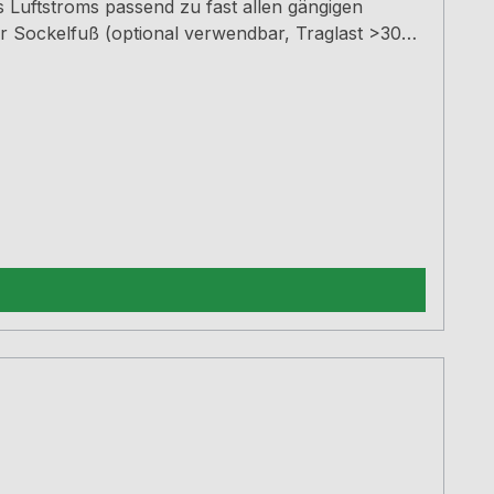
s Luftstroms passend zu fast allen gängigen
er Sockelfuß (optional verwendbar, Traglast >300
st und sorgen für eine kaum wahrnehmbare
EO