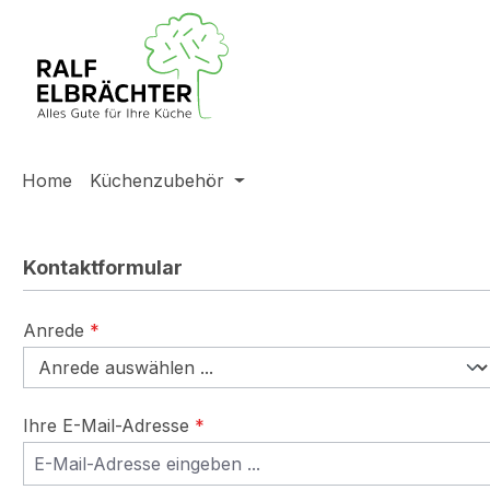
m Hauptinhalt springen
Zur Suche springen
Zur Hauptnavigation springen
Home
Küchenzubehör
Kontaktformular
Anrede
*
Ihre E-Mail-Adresse
*