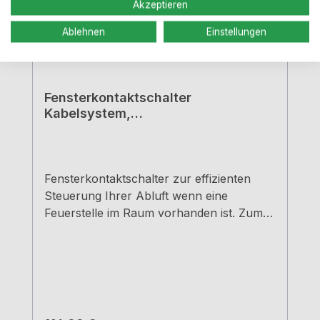
Akzeptieren
Ablehnen
Einstellungen
Fensterkontaktschalter
Kabelsystem,
Fensterkontaktschalter, weiß
Fensterkontaktschalter zur effizienten
Steuerung Ihrer Abluft wenn eine
Feuerstelle im Raum vorhanden ist. Zum
Beispiel Öfen oder Kamine. Der zweiteilige
Magnetschalter wird am Fensterrahmen
und am Fensterflügel befestigt und stellt
so fest ob das Fenster geöffnet oder
geschlossen ist. Die Dunstabzugshaube
lässt sich nur in Betrieb nehmen wenn das