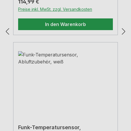
Regulärer Preis:
114,99 €
Fenster geöffnet ist.Schaltleistung bis
Preise inkl. MwSt. zzgl. Versandkosten
1400 W (6 A)Inkl.
KabelbruchüberwachungSteckerfertig mit
In den Warenkorb
6 m SensorleitungKeine Batterien
notwendigFarbe: weiß
Funk-Temperatursensor,