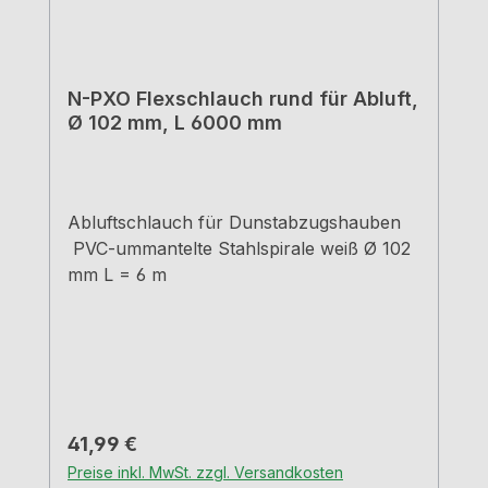
N-PXO Flexschlauch rund für Abluft,
Ø 102 mm, L 6000 mm
Abluftschlauch für Dunstabzugshauben
PVC-ummantelte Stahlspirale weiß Ø 102
mm L = 6 m
Regulärer Preis:
41,99 €
Preise inkl. MwSt. zzgl. Versandkosten