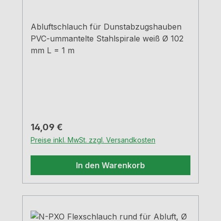
Abluftschlauch für Dunstabzugshauben
PVC-ummantelte Stahlspirale weiß Ø 102
mm L = 1 m
Regulärer Preis:
14,09 €
Preise inkl. MwSt. zzgl. Versandkosten
In den Warenkorb