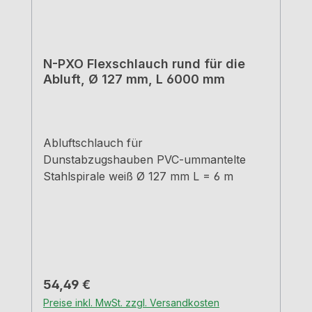
N-PXO Flexschlauch rund für die
Abluft, Ø 127 mm, L 6000 mm
Abluftschlauch für
Dunstabzugshauben PVC-ummantelte
Stahlspirale weiß Ø 127 mm L = 6 m
Regulärer Preis:
54,49 €
Preise inkl. MwSt. zzgl. Versandkosten