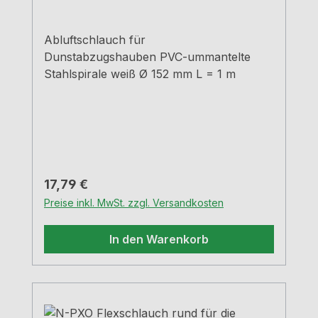
Abluftschlauch für
Dunstabzugshauben PVC-ummantelte
Stahlspirale weiß Ø 152 mm L = 1 m
Regulärer Preis:
17,79 €
Preise inkl. MwSt. zzgl. Versandkosten
In den Warenkorb