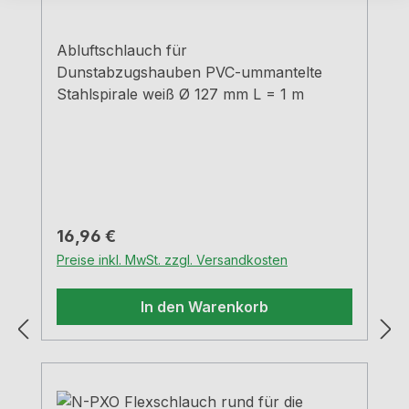
Abluftschlauch für
Dunstabzugshauben PVC-ummantelte
Stahlspirale weiß Ø 127 mm L = 1 m
Regulärer Preis:
16,96 €
Preise inkl. MwSt. zzgl. Versandkosten
In den Warenkorb