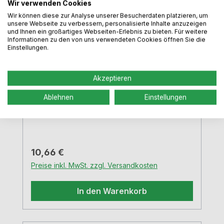
Wir verwenden Cookies
weiß
Wir können diese zur Analyse unserer Besucherdaten platzieren, um
unsere Webseite zu verbessern, personalisierte Inhalte anzuzeigen
und Ihnen ein großartiges Webseiten-Erlebnis zu bieten. Für weitere
Informationen zu den von uns verwendeten Cookies öffnen Sie die
Einstellungen.
L= 15,0 cmmit Ministecksystemweiß
Akzeptieren
Ablehnen
Einstellungen
Regulärer Preis:
10,66 €
Preise inkl. MwSt. zzgl. Versandkosten
In den Warenkorb