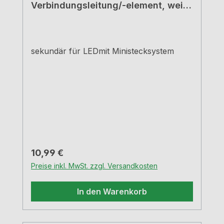
Verbindungsleitung/-element, weiß,
L 2000 mm
sekundär für LEDmit Ministecksystem
Regulärer Preis:
10,99 €
Preise inkl. MwSt. zzgl. Versandkosten
In den Warenkorb