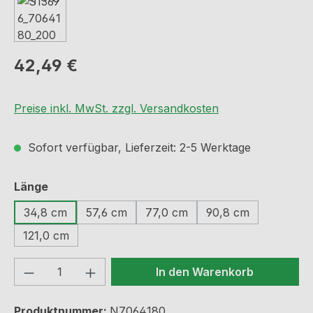
Regulärer Preis:
42,49 €
Preise inkl. MwSt. zzgl. Versandkosten
Sofort verfügbar, Lieferzeit: 2-5 Werktage
auswählen
Länge
34,8 cm
57,6 cm
77,0 cm
90,8 cm
121,0 cm
Produkt Anzahl: Gib den gewünschten We
In den Warenkorb
Produktnummer:
N7064180