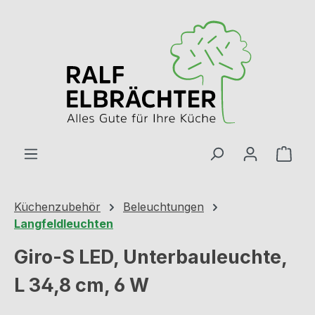
Zum Hauptinhalt springen
Ware
Küchenzubehör
Beleuchtungen
Langfeldleuchten
Giro-S LED, Unterbauleuchte,
L 34,8 cm, 6 W