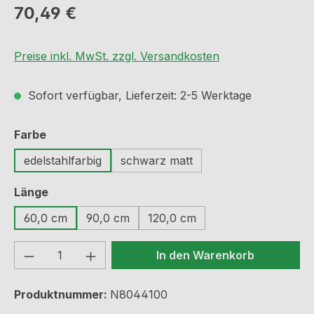
Regulärer Preis:
70,49 €
Preise inkl. MwSt. zzgl. Versandkosten
Sofort verfügbar, Lieferzeit: 2-5 Werktage
auswählen
Farbe
edelstahlfarbig
schwarz matt
auswählen
Länge
60,0 cm
90,0 cm
120,0 cm
Produkt Anzahl: Gib den gewünschten We
In den Warenkorb
Produktnummer:
N8044100