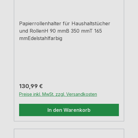
Papierrollenhalter für Haushaltstücher
und RollenH 90 mmB 350 mmT 165
mmEdelstahlfarbig
Regulärer Preis:
130,99 €
Preise inkl. MwSt. zzgl. Versandkosten
In den Warenkorb