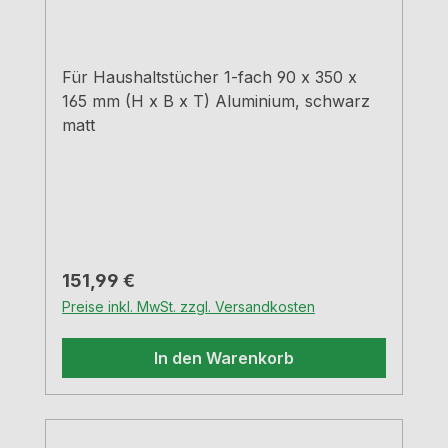
Für Haushaltstücher 1-fach 90 x 350 x
165 mm (H x B x T) Aluminium, schwarz
matt
Regulärer Preis:
151,99 €
Preise inkl. MwSt. zzgl. Versandkosten
In den Warenkorb