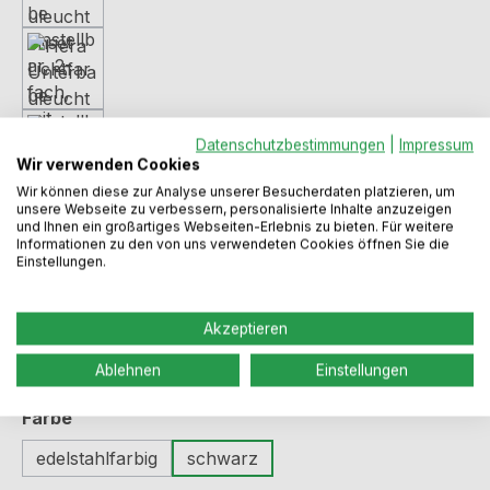
Datenschutzbestimmungen
|
Impressum
Wir verwenden Cookies
Wir können diese zur Analyse unserer Besucherdaten platzieren, um
unsere Webseite zu verbessern, personalisierte Inhalte anzuzeigen
Regulärer Preis:
65,49 €
und Ihnen ein großartiges Webseiten-Erlebnis zu bieten. Für weitere
Informationen zu den von uns verwendeten Cookies öffnen Sie die
Einstellungen.
Preise inkl. MwSt. zzgl. Versandkosten
Akzeptieren
Sofort verfügbar, Lieferzeit: 1-3 Werktage
Ablehnen
Einstellungen
auswählen
Farbe
edelstahlfarbig
schwarz