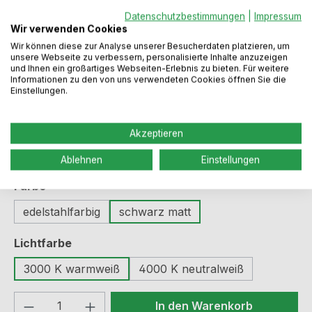
Datenschutzbestimmungen
|
Impressum
Wir verwenden Cookies
Wir können diese zur Analyse unserer Besucherdaten platzieren, um
unsere Webseite zu verbessern, personalisierte Inhalte anzuzeigen
Regulärer Preis:
135,49 €
und Ihnen ein großartiges Webseiten-Erlebnis zu bieten. Für weitere
Informationen zu den von uns verwendeten Cookies öffnen Sie die
Einstellungen.
Preise inkl. MwSt. zzgl. Versandkosten
Akzeptieren
Sofort verfügbar, Lieferzeit: 2-5 Werktage
Ablehnen
Einstellungen
auswählen
Farbe
edelstahlfarbig
schwarz matt
auswählen
Lichtfarbe
3000 K warmweiß
4000 K neutralweiß
Produkt Anzahl: Gib den gewünschten We
In den Warenkorb