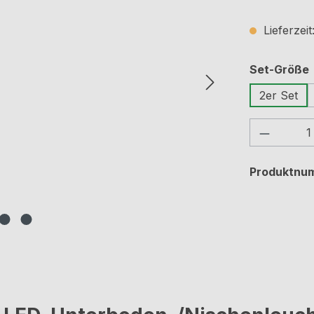
Lieferzei
Set-Größe
2er Set
Produkt
Produktnu