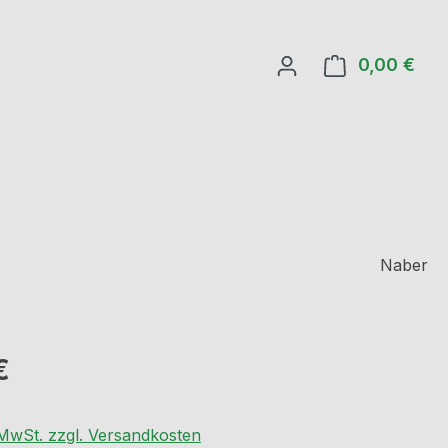
0,00 €
Ware
Naber
eis:
€
. MwSt. zzgl. Versandkosten