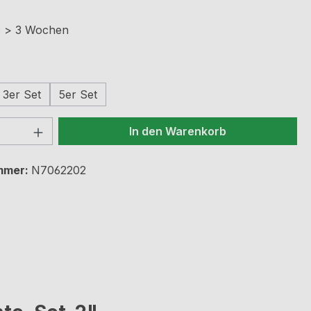
t: > 3 Wochen
auswählen
3er Set
5er Set
 Anzahl: Gib den gewünschten Wert ein 
In den Warenkorb
mmer:
N7062202