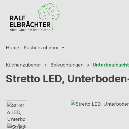
m Hauptinhalt springen
Zur Suche springen
Zur Hauptnavigation springen
Home
Küchenzubehör
Küchenzubehör
Beleuchtungen
Unterbauleuch
Stretto LED, Unterboden
Bildergalerie überspringen