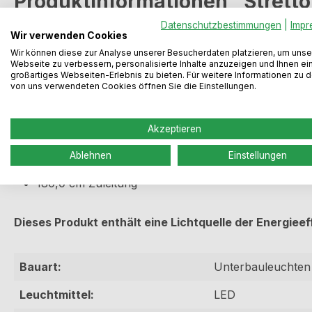
Produktinformationen "Stretto
Datenschutzbestimmungen
|
Impr
Unterbauleuchtenset mit Alu-Gehäuse ohne sichtbare 
Wir verwenden Cookies
Wir können diese zur Analyse unserer Besucherdaten platzieren, um unse
Webseite zu verbessern, personalisierte Inhalte anzuzeigen und Ihnen ei
2er-Set
großartiges Webseiten-Erlebnis zu bieten. Für weitere Informationen zu 
Aluminiumgehäuse
von uns verwendeten Cookies öffnen Sie die Einstellungen.
Ausleuchtung ohne sichtbare LED-Punkte
Set inkl. Konverter und einer Leuchte mit Schalter
Akzeptieren
3,0 Watt, 12 V
4000 K neutralweiß
Ablehnen
Einstellungen
85 Lumen/Watt
180,0 cm Zuleitung
Dieses Produkt enthält eine Lichtquelle der Energieef
Bauart:
Unterbauleuchten
Leuchtmittel:
LED