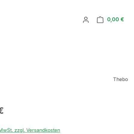
0,00 €
Ware
Thebo
eis:
€
. MwSt. zzgl. Versandkosten