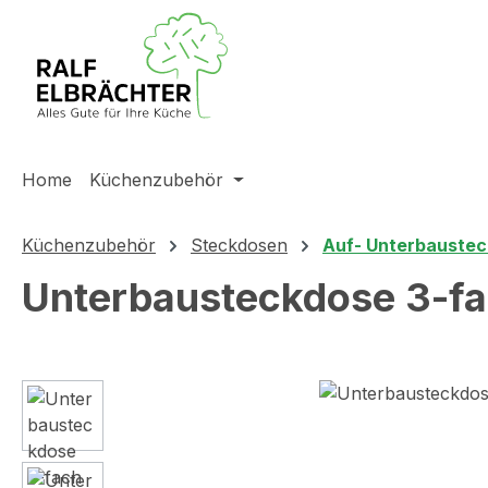
m Hauptinhalt springen
Zur Suche springen
Zur Hauptnavigation springen
Home
Küchenzubehör
Küchenzubehör
Steckdosen
Auf- Unterbauste
Unterbausteckdose 3-fa
Bildergalerie überspringen