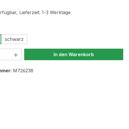
fügbar, Lieferzeit: 1-3 Werktage
ählen
schwarz
 Anzahl: Gib den gewünschten Wert ein 
In den Warenkorb
mmer:
M726238