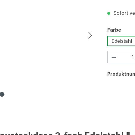
Sofort ver
ausw
Farbe
Edelstahl
Produkt
Produktnu