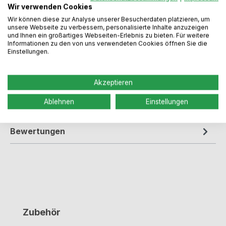
Wir verwenden Cookies
Wir können diese zur Analyse unserer Besucherdaten platzieren, um
unsere Webseite zu verbessern, personalisierte Inhalte anzuzeigen
Beschreibung
und Ihnen ein großartiges Webseiten-Erlebnis zu bieten. Für weitere
Informationen zu den von uns verwendeten Cookies öffnen Sie die
Einstellungen.
Abfallsammler zur Montage an der Tür.
Ausführung weißAbfallvolumen: 19 Liter Für
Schrankbreiten ab 45,0 cmmit DeckelSchwenkt…
Akzeptieren
Mehr
Ablehnen
Einstellungen
Dokumente / Videos
Bewertungen
Produktgalerie überspringen
Zubehör