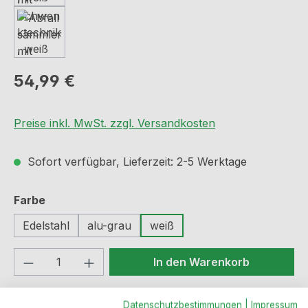
Regulärer Preis:
54,99 €
Preise inkl. MwSt. zzgl. Versandkosten
Sofort verfügbar, Lieferzeit: 2-5 Werktage
auswählen
Farbe
Edelstahl
alu-grau
weiß
Produkt Anzahl: Gib den gewünschten We
In den Warenkorb
Produktnummer:
N8011008
Datenschutzbestimmungen
|
Impressum