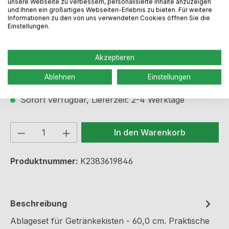
unsere Webseite zu verbessern, personalisierte Inhalte anzuzeigen
und Ihnen ein großartiges Webseiten-Erlebnis zu bieten. Für weitere
Informationen zu den von uns verwendeten Cookies öffnen Sie die
Einstellungen.
Regulärer Preis:
25,99 €
Akzeptieren
Preise inkl. MwSt. zzgl. Versandkosten
Ablehnen
Einstellungen
Sofort verfügbar, Lieferzeit: 2-4 Werktage
Produkt Anzahl: Gib den gewünschten We
In den Warenkorb
Produktnummer:
K2383619846
Beschreibung
Ablageset für Getränkekisten - 60,0 cm. Praktische