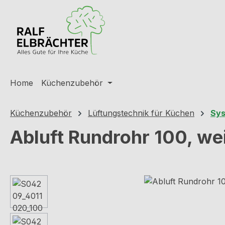
m Hauptinhalt springen
Zur Suche springen
Zur Hauptnavigation springen
Home
Küchenzubehör
Küchenzubehör
Lüftungstechnik für Küchen
Sys
Abluft Rundrohr 100, w
Bildergalerie überspringen