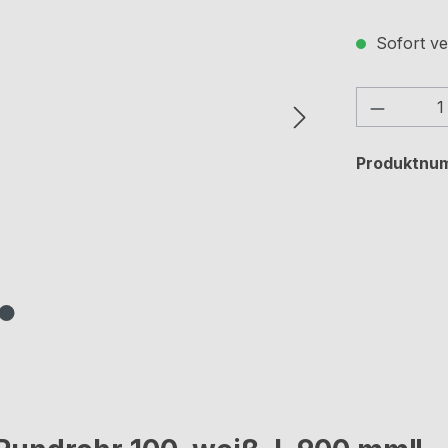
Sofort ve
Produkt
Produktnu