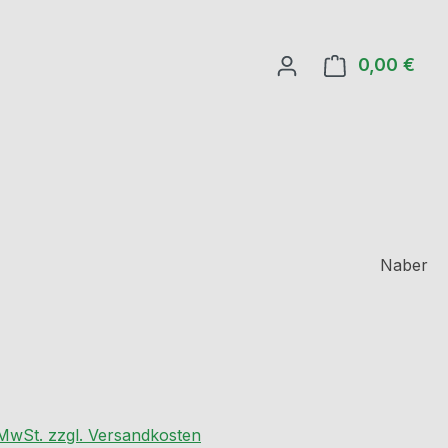
0,00 €
Ware
Naber
eis:
€
. MwSt. zzgl. Versandkosten