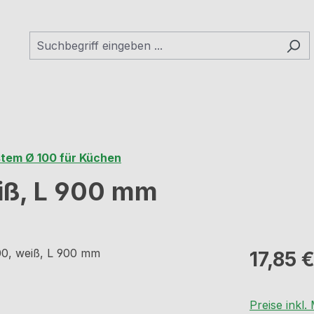
tem Ø 100 für Küchen
eiß, L 900 mm
Regulärer Pr
17,85 
Preise inkl