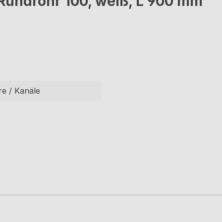
Rundrohr 100, weiß, L 900 mm"
re / Kanäle