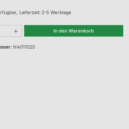
rfügbar, Lieferzeit: 2-5 Werktage
 Anzahl: Gib den gewünschten Wert ein 
In den Warenkorb
mmer:
N4011020