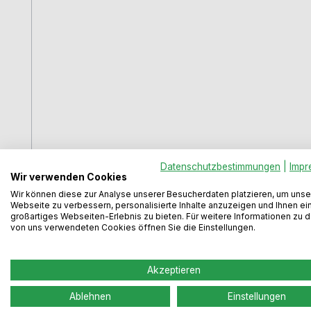
Abluft Rundrohr 100, weiß, L 350 mm
Datenschutzbestimmungen
|
Impr
Wir verwenden Cookies
Wir können diese zur Analyse unserer Besucherdaten platzieren, um unse
Webseite zu verbessern, personalisierte Inhalte anzuzeigen und Ihnen ei
großartiges Webseiten-Erlebnis zu bieten. Für weitere Informationen zu 
von uns verwendeten Cookies öffnen Sie die Einstellungen.
Rundrohr-Ø 104 mm außen100 mm innenweiß
Akzeptieren
Ablehnen
Einstellungen