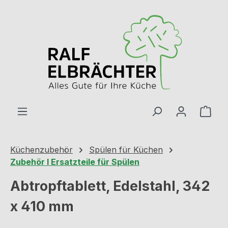
Zum Hauptinhalt springen
Ware
Küchenzubehör
Spülen für Küchen
Zubehör I Ersatzteile für Spülen
Abtropftablett, Edelstahl, 342
x 410 mm