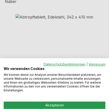
Naber
Bildergalerie überspringen
Datenschutzbestimmungen
|
Impressum
Wir verwenden Cookies
Wir können diese zur Analyse unserer Besucherdaten platzieren, um
Regulärer Preis:
94,49 €
unsere Webseite zu verbessern, personalisierte Inhalte anzuzeigen
und Ihnen ein großartiges Webseiten-Erlebnis zu bieten. Für weitere
Informationen zu den von uns verwendeten Cookies öffnen Sie die
Einstellungen.
Preise inkl. MwSt. zzgl. Versandkosten
Sofort verfügbar, Lieferzeit: 2-5 Werktage
Akzeptieren