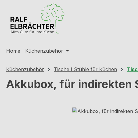
m Hauptinhalt springen
Zur Suche springen
Zur Hauptnavigation springen
Home
Küchenzubehör
Küchenzubehör
Tische I Stühle für Küchen
Tisc
Akkubox, für indirekten 
Bildergalerie überspringen