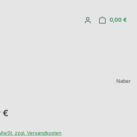
0,00 €
Ware
Naber
eis:
 €
. MwSt. zzgl. Versandkosten