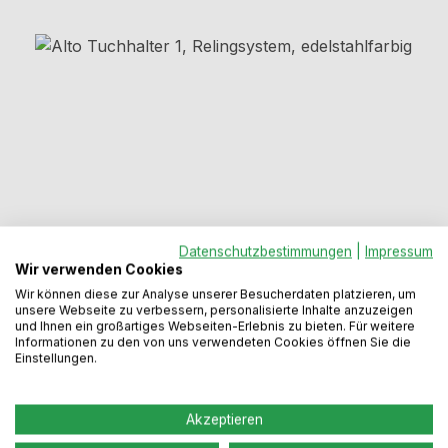
Bildergalerie überspringen
Datenschutzbestimmungen
|
Impressum
Wir verwenden Cookies
Regulärer Preis:
64,99 €
Wir können diese zur Analyse unserer Besucherdaten platzieren, um
unsere Webseite zu verbessern, personalisierte Inhalte anzuzeigen
und Ihnen ein großartiges Webseiten-Erlebnis zu bieten. Für weitere
Informationen zu den von uns verwendeten Cookies öffnen Sie die
Preise inkl. MwSt. zzgl. Versandkosten
Einstellungen.
Sofort verfügbar, Lieferzeit: 2-5 Werktage
Akzeptieren