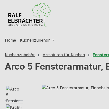
m Hauptinhalt springen
Zur Suche springen
Zur Hauptnavigation springen
Home
Küchenzubehör
Küchenzubehör
Armaturen für Küchen
Fenster
Arco 5 Fensterarmatur, 
Bildergalerie überspringen