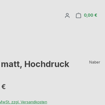
0,00 €
Ware
 matt, Hochdruck
Naber
eis:
 €
. MwSt. zzgl. Versandkosten