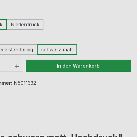
auswählen
k
Niederdruck
ählen
edelstahlfarbig
schwarz matt
 Anzahl: Gib den gewünschten Wert ein 
In den Warenkorb
mmer:
N5011332