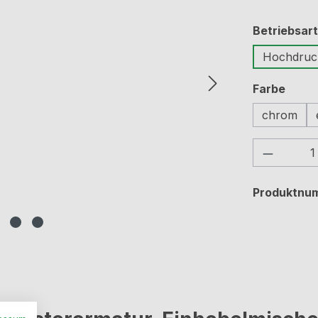
Betriebsart
Hochdruc
ausw
Farbe
chrom
Produkt
Produktnu