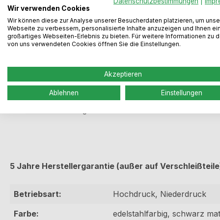
Produktinformationen "Arco 5
Datenschutzbestimmungen
|
Impr
Wir verwenden Cookies
Wir können diese zur Analyse unserer Besucherdaten platzieren, um unse
Kippbare Unterfenster-Armatur, schwarz matt, Hochdr
Webseite zu verbessern, personalisierte Inhalte anzuzeigen und Ihnen ei
großartiges Webseiten-Erlebnis zu bieten. Für weitere Informationen zu 
von uns verwendeten Cookies öffnen Sie die Einstellungen.
mit schwenkbarem Auslauf und Keramikkartusche
Höhe gekippt nur 45 mm
Schwenkbereich 360°
Akzeptieren
Bohr-Ø 35 mm
Ablehnen
Einstellungen
Anschlussart:
G 3/8“ F
Material: Messing
5 Jahre Herstellergarantie (außer auf Verschleißteile
Betriebsart:
Hochdruck, Niederdruck
Farbe:
edelstahlfarbig, schwarz mat