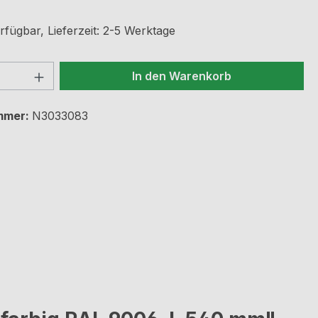
rfügbar, Lieferzeit: 2-5 Werktage
 Anzahl: Gib den gewünschten Wert ein 
In den Warenkorb
mmer:
N3033083