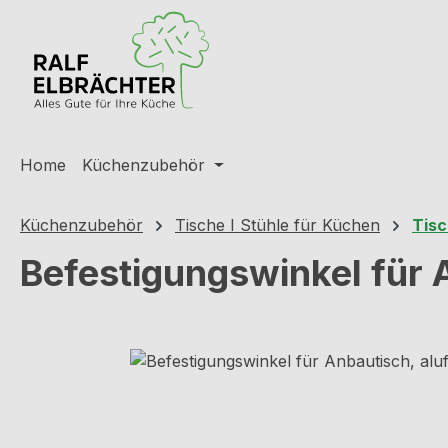
m Hauptinhalt springen
Zur Suche springen
Zur Hauptnavigation springen
Home
Küchenzubehör
Küchenzubehör
Tische I Stühle für Küchen
Tisc
Befestigungswinkel für 
Bildergalerie überspringen