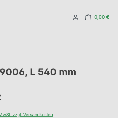
0,00 €
Ware
L 9006, L 540 mm
eis:
€
. MwSt. zzgl. Versandkosten