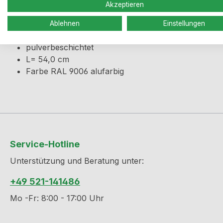
Produktinformationen "Befesti
Akzeptieren
Befestigungswinkel um beispielsweise Anbautische an d
Ablehnen
Einstellungen
für Wandbefestigung
pulverbeschichtet
L= 54,0 cm
Farbe RAL 9006 alufarbig
Service-Hotline
Unterstützung und Beratung unter:
+49 521-141486
Mo -Fr: 8:00 - 17:00 Uhr