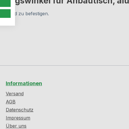
gungswinkel für Anbautisch, al
er Wand zu befestigen.
Informationen
Versand
AGB
Datenschutz
Impressum
Über uns