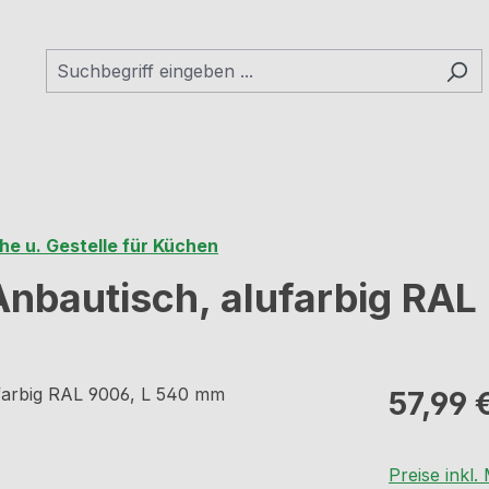
he u. Gestelle für Küchen
Anbautisch, alufarbig RA
Regulärer Pr
57,99 
Preise inkl