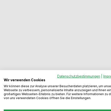
Datenschutzbestimmungen
|
Impr
Wir verwenden Cookies
Wir können diese zur Analyse unserer Besucherdaten platzieren, um unse
Webseite zu verbessern, personalisierte Inhalte anzuzeigen und Ihnen ei
großartiges Webseiten-Erlebnis zu bieten. Für weitere Informationen zu 
Beschreibung
Dokumente / Videos
Bewertungen
von uns verwendeten Cookies öffnen Sie die Einstellungen.