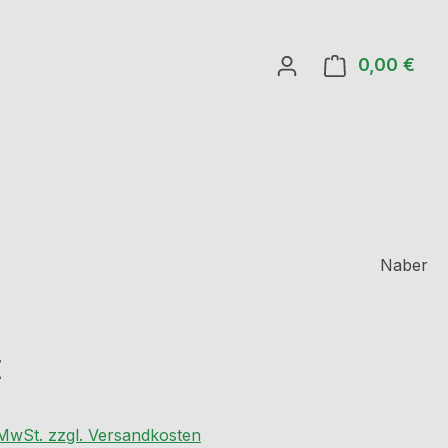
0,00 €
Ware
Naber
eis:
€
. MwSt. zzgl. Versandkosten