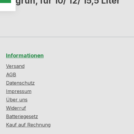
, grün, für 10/ 12/ 15,5 Liter"
Informationen
Versand
AGB
Datenschutz
Impressum
Über uns
Widerruf
Batteriegesetz
Kauf auf Rechnung