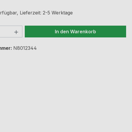
rfügbar, Lieferzeit: 2-5 Werktage
 Anzahl: Gib den gewünschten Wert ein 
In den Warenkorb
mmer:
N8012344