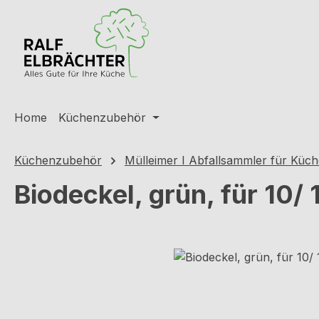
m Hauptinhalt springen
Zur Suche springen
Zur Hauptnavigation springen
Home
Küchenzubehör
Küchenzubehör
Mülleimer I Abfallsammler für Küc
Biodeckel, grün, für 10/ 1
Bildergalerie überspringen