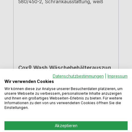
Cox® Wash Wäschebehälterauszug
580/450-2, Schrankausstattung,
Datenschutzbestimmungen
|
Impressum
weiß
Wir verwenden Cookies
Wir können diese zur Analyse unserer Besucherdaten platzieren, um
unsere Webseite zu verbessern, personalisierte Inhalte anzuzeigen
und Ihnen ein großartiges Webseiten-Erlebnis zu bieten. Für weitere
Wäscheauszug zum einfachen Sortieren
Informationen zu den von uns verwendeten Cookies öffnen Sie die
Ihrer Wäsche für 45,0 cm
Einstellungen.
Schrankbreite Gestell weiß/Führung
silber Technik Überauszug Montage
Akzeptieren
Schrankwand und