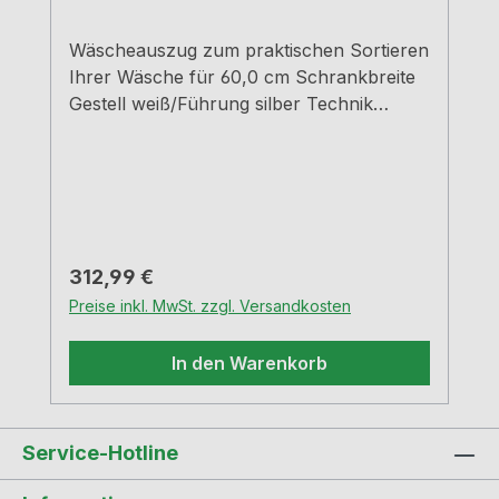
Wäscheauszug zum praktischen Sortieren
Ihrer Wäsche für 60,0 cm Schrankbreite
Gestell weiß/Führung silber Technik
Überauszug Montage Schrankwand und
Frontblende Behältervolumen 91 (2 x 35/1
x 21) Liter mit Softeinzug und
Dämpfung Einbautiefe 51,6 cm
Regulärer Preis:
312,99 €
Preise inkl. MwSt. zzgl. Versandkosten
In den Warenkorb
Service-Hotline