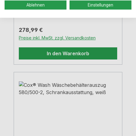
Frontblende Behältervolumen 70 (2 x 35)
Ablehnen
Einstellungen
Liter mit Softeinzug und
Dämpfung Einbautiefe 51,6 cm
Regulärer Preis:
278,99 €
Preise inkl. MwSt. zzgl. Versandkosten
In den Warenkorb