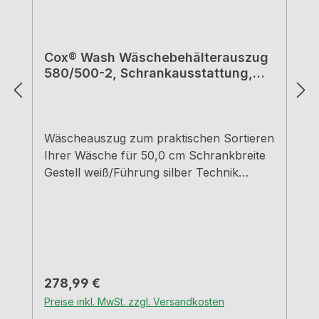
Cox® Wash Wäschebehälterauszug
580/500-2, Schrankausstattung,
weiß
Wäscheauszug zum praktischen Sortieren
Ihrer Wäsche für 50,0 cm Schrankbreite
Gestell weiß/Führung silber Technik
Überauszug Montage Schrankwand und
Frontblende Behältervolumen 70 (2 x 35)
Liter mit Softeinzug und
Dämpfung Einbautiefe 51,6 cm
Regulärer Preis:
278,99 €
Preise inkl. MwSt. zzgl. Versandkosten