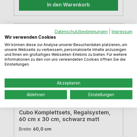
In den Warenkorb
Grundrahmen-Set, 1 x Streben-
Set Regalsystem
Datenschutzbestimmungen
|
Impressum
Wir verwenden Cookies
Wir können diese zur Analyse unserer Besucherdaten platzieren, um
unsere Webseite zu verbessern, personalisierte Inhalte anzuzeigen
und Ihnen ein großartiges Webseiten-Erlebnis zu bieten. Für weitere
Informationen zu den von uns verwendeten Cookies öffnen Sie die
Einstellungen.
Akzeptieren
Ablehnen
Einstellungen
Cubo Komplettsets, Regalsystem,
60 cm x 30 cm, schwarz matt
Breite:
60,0 cm