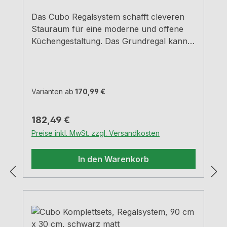
Das Cubo Regalsystem schafft cleveren
Stauraum für eine moderne und offene
Küchengestaltung. Das Grundregal kann
beliebig frei an der Wand oder unter
einem Hängeschrank platziert werden. Mit
einem Einlegeboden aus Glas oder Metall
lässt sich das Küchenelement individuell
Varianten ab
170,99 €
gestalten. Außerdem sind Flaschen- oder
Gläserhalter sowie Rückwand-Sets
Regulärer Preis:
182,49 €
separat erhältlich. Aluminiumprofile 1,8
Preise inkl. MwSt. zzgl. Versandkosten
cm x 1,8 cm Pulverbeschichtet mit
Feinstruktur Set besteht aus: 1 x
In den Warenkorb
Grundrahmen-Set, 1 x Streben-
Set Regalsystem