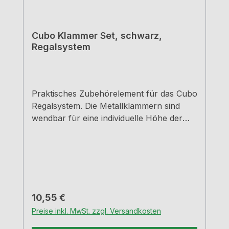
Cubo Klammer Set, schwarz,
Regalsystem
Praktisches Zubehörelement für das Cubo
Regalsystem. Die Metallklammern sind
wendbar für eine individuelle Höhe der
Ablage. Die Regalbodenträger dienen als
Auflage für den separat erhältlichen
Glasboden oder eine andere Holzplatte.
Die Klammern lassen sich einfach auf die
seitlichen Streben schieben. für 30er und
60er Breite 4 bzw. 8 mm, wenn die Böden
Regulärer Preis:
10,55 €
mit der unteren Strebe bündig sein
Preise inkl. MwSt. zzgl. Versandkosten
sollten 1 VE = 4 Stück Regalsystem