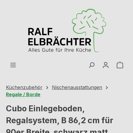
Zum Hauptinhalt springen
Ware
Küchenzubehör
Nischenausstattungen
Regale / Borde
Cubo Einlegeboden,
Regalsystem, B 86,2 cm für
90er Breite, schwarz matt