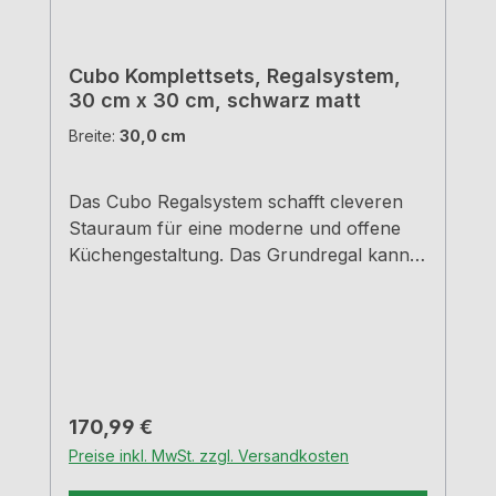
Cubo Komplettsets, Regalsystem,
30 cm x 30 cm, schwarz matt
Breite:
30,0 cm
Das Cubo Regalsystem schafft cleveren
Stauraum für eine moderne und offene
Küchengestaltung. Das Grundregal kann
beliebig frei an der Wand oder unter
einem Hängeschrank platziert werden. Mit
einem Einlegeboden aus Glas oder Metall
lässt sich das Küchenelement individuell
gestalten. Außerdem sind Flaschen- oder
Gläserhalter sowie Rückwand-Sets
Regulärer Preis:
170,99 €
separat erhältlich. Aluminiumprofile 1,8
Preise inkl. MwSt. zzgl. Versandkosten
cm x 1,8 cm Pulverbeschichtet mit
Feinstruktur Set besteht aus: 1 x