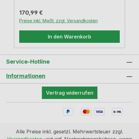
gestalten. Außerdem sind Flaschen- oder
Gläserhalter sowie Rückwand-Sets
Regulärer Preis:
170,99 €
separat erhältlich. Aluminiumprofile 1,8
Preise inkl. MwSt. zzgl. Versandkosten
cm x 1,8 cm Pulverbeschichtet mit
Feinstruktur Set besteht aus: 1 x
In den Warenkorb
Grundrahmen-Set, 1 x Streben-
Set Regalsystem
Service-Hotline
Informationen
Vertrag widerrufen
Alle Preise inkl. gesetzl. Mehrwertsteuer zzgl.