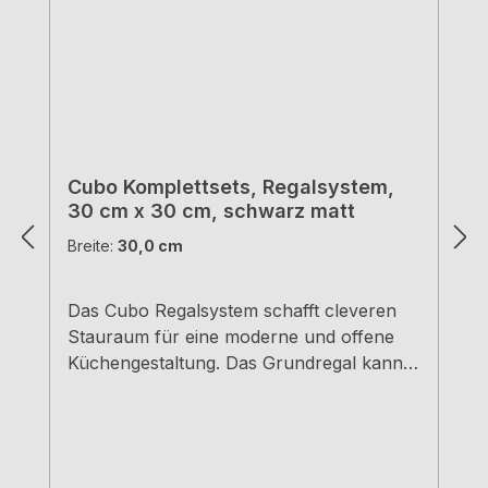
Cubo Komplettsets, Regalsystem,
30 cm x 30 cm, schwarz matt
Breite:
30,0 cm
Das Cubo Regalsystem schafft cleveren
Stauraum für eine moderne und offene
Küchengestaltung. Das Grundregal kann
beliebig frei an der Wand oder unter
einem Hängeschrank platziert werden. Mit
einem Einlegeboden aus Glas oder Metall
lässt sich das Küchenelement individuell