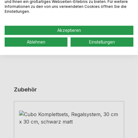
Mit dem Cubo Gläserhalter sind Weingläser sicher
und Ihnen ein großartiges Webseiten-Erlebnis zu bieten. Für weitere
Informationen zu den von uns verwendeten Cookies öffnen Sie die
und dekorativ aufbewahrt. Stahl, pulverbeschichtet
Einstellungen.
mit Feinstruktur Passend…
Mehr
Dokumente / Videos
Akzeptieren
Bewertungen
Ablehnen
Einstellungen
Produktgalerie überspringen
Zubehör