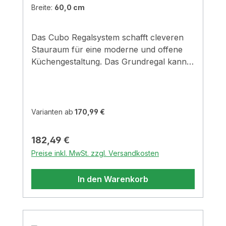
Breite:
60,0 cm
Das Cubo Regalsystem schafft cleveren
Stauraum für eine moderne und offene
Küchengestaltung. Das Grundregal kann
beliebig frei an der Wand oder unter
einem Hängeschrank platziert werden. Mit
einem Einlegeboden aus Glas oder Metall
lässt sich das Küchenelement individuell
Varianten ab
170,99 €
gestalten. Außerdem sind Flaschen- oder
Gläserhalter sowie Rückwand-Sets
Regulärer Preis:
182,49 €
separat erhältlich. Aluminiumprofile 1,8
Preise inkl. MwSt. zzgl. Versandkosten
cm x 1,8 cm Pulverbeschichtet mit
Feinstruktur Set besteht aus: 1 x
In den Warenkorb
Grundrahmen-Set, 1 x Streben-
Set Regalsystem