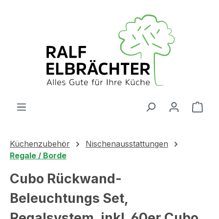
Zum Hauptinhalt springen
Ware
Küchenzubehör
Nischenausstattungen
Regale / Borde
Cubo Rückwand-
Beleuchtungs Set,
Regalsystem, inkl. 60er Cubo