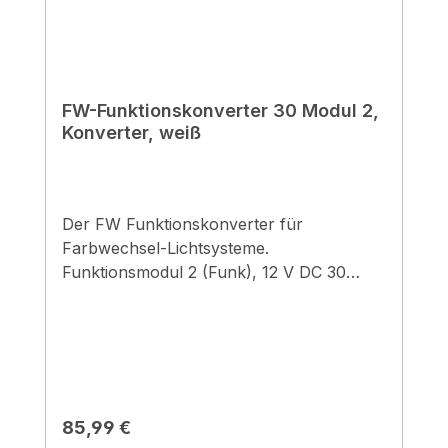
FW-Funktionskonverter 30 Modul 2,
Konverter, weiß
Der FW Funktionskonverter für
Farbwechsel-Lichtsysteme.
Funktionsmodul 2 (Funk), 12 V DC 30
Wattweiß30 WattFunk6-fach Verteiler12 V
DCmax. 36 W Belastung je Steckplatz am
Konverter2 M. Netzanschlussleitung
schaltbar per Bluetooth-App (Modul 3)
oder per optional erhältlicher
Funkfernbedienung Verwendung nur bei
Regulärer Preis:
85,99 €
Einsatz von Naber-Produkten