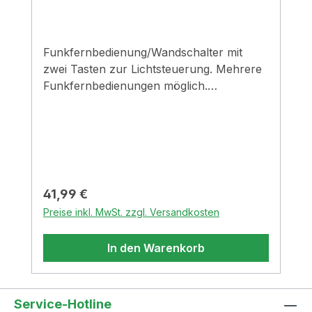
Funkfernbedienung/Wandschalter mit
zwei Tasten zur Lichtsteuerung. Mehrere
Funkfernbedienungen möglich.
Wechselschaltungen
realisierbar. AN-/AUS-Funktionstufenlose
Einstellung der HelligkeitEinstellen der
Farbtemperatur in drei Stufen und
stufenlos44 x 13,1 mm (Ø x T)als
Steckdoseneinsatz (SchuKo), zum Einbau
Regulärer Preis:
41,99 €
oder als Handfernbedienung
Preise inkl. MwSt. zzgl. Versandkosten
einsetzbarBohr-Ø 35 mmNur in
Kombination mit FW-Funktionskonverter
In den Warenkorb
verwendbar
Service-Hotline