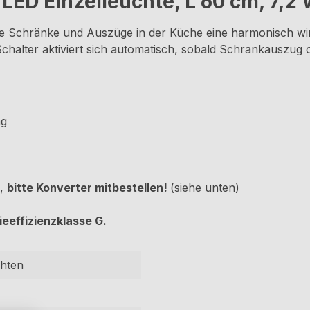
ED Einzelleuchte, L 60 cm, 7,2 W
 Schränke und Auszüge in der Küche eine harmonisch wir
halter aktiviert sich automatisch, sobald Schrankauszug o
ng
),
bitte Konverter mitbestellen!
(siehe unten)
ieeffizienzklasse G.
chten