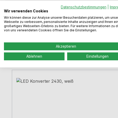
Farbe:
edelstahlfarbig
Datenschutzbestimmungen
|
Impr
Wir verwenden Cookies
Leuchtmittel:
LED
Wir können diese zur Analyse unserer Besucherdaten platzieren, um unse
Webseite zu verbessern, personalisierte Inhalte anzuzeigen und Ihnen ei
Steuerung:
Sensor
großartiges Webseiten-Erlebnis zu bieten. Für weitere Informationen zu 
von uns verwendeten Cookies öffnen Sie die Einstellungen.
Akzeptieren
Zubehör
Ablehnen
Einstellungen
Produktgalerie überspringen