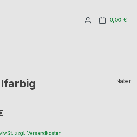
0,00 €
Ware
lfarbig
Naber
eis:
€
. MwSt. zzgl. Versandkosten