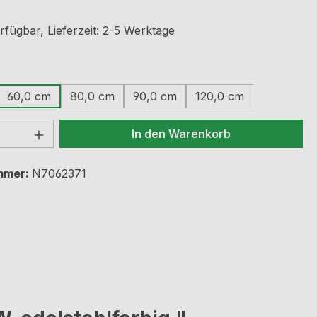
rfügbar, Lieferzeit: 2-5 Werktage
ählen
60,0 cm
80,0 cm
90,0 cm
120,0 cm
 Anzahl: Gib den gewünschten Wert ein 
In den Warenkorb
mmer:
N7062371