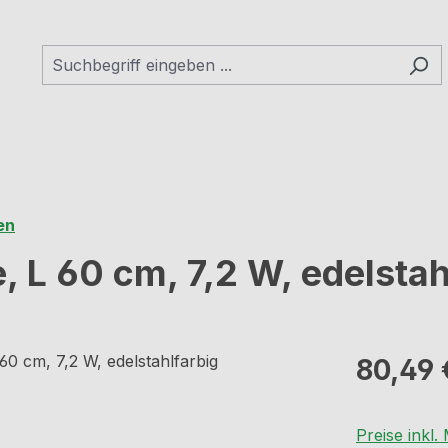
en
, L 60 cm, 7,2 W, edelstah
Regulärer Pr
80,49 
Preise inkl