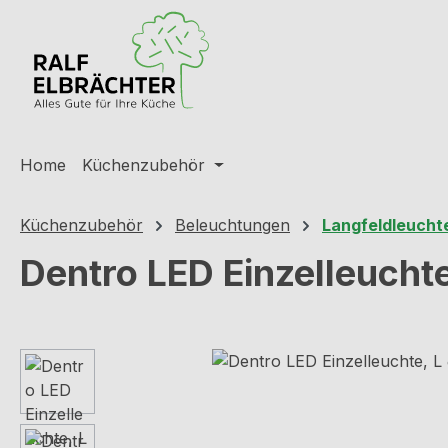
m Hauptinhalt springen
Zur Suche springen
Zur Hauptnavigation springen
Home
Küchenzubehör
Küchenzubehör
Beleuchtungen
Langfeldleucht
Dentro LED Einzelleuchte
Bildergalerie überspringen