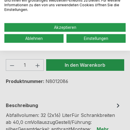
und Ihnen ein großartiges Webseiten-Erlebnis zu bieten. Für weitere
Informationen zu den von uns verwendeten Cookies öffnen Sie die
Einstellungen.
Regulärer Preis:
99,99 €
Akzeptieren
Preise inkl. MwSt. zzgl. Versandkosten
Ablehnen
Einstellungen
Sofort verfügbar, Lieferzeit: 2-5 Werktage
Produkt Anzahl: Gib den gewünschten We
In den Warenkorb
Produktnummer:
N8012086
Beschreibung
Abfallvolumen: 32 (2x16) LiterFür Schrankbreiten
ab 40,0 cmVollauszugGestell/Führung:
silberGesamtdeckel: anthrazitMontage:…
Mehr