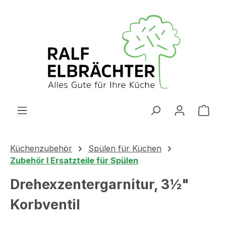
Zum Hauptinhalt springen
Ware
Küchenzubehör
Spülen für Küchen
Zubehör I Ersatzteile für Spülen
Drehexzentergarnitur, 3½"
Korbventil