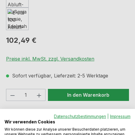
Regulärer Preis:
102,49 €
Preise inkl. MwSt. zzgl. Versandkosten
Sofort verfügbar, Lieferzeit: 2-5 Werktage
Produkt Anzahl: Gib den gewünschten We
In den Warenkorb
Produktnummer:
N4022010
Datenschutzbestimmungen
|
Impressum
Wir verwenden Cookies
Wir können diese zur Analyse unserer Besucherdaten platzieren, um
unsere Webseite zu verbessern, personalisierte Inhalte anzuzeigen