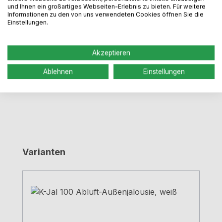
Beschreibung
und Ihnen ein großartiges Webseiten-Erlebnis zu bieten. Für weitere
Informationen zu den von uns verwendeten Cookies öffnen Sie die
190 x 190 mmMit Rückstauklappefür Anschluss an
Einstellungen.
RundrohrØ 100 a mmStutzentiefe 145 mm
Mehr
Dokumente / Videos
Akzeptieren
Bewertungen
Ablehnen
Einstellungen
Produktgalerie überspringen
Varianten