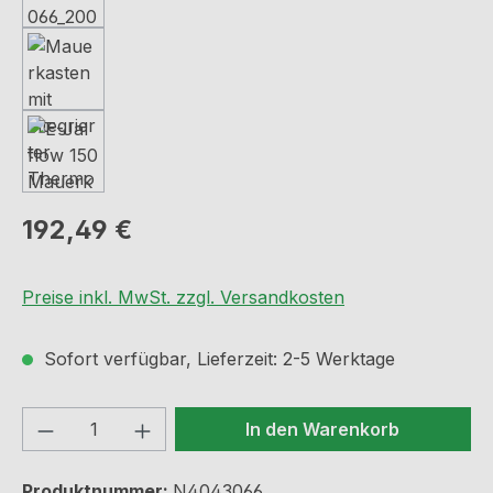
Regulärer Preis:
192,49 €
Preise inkl. MwSt. zzgl. Versandkosten
Sofort verfügbar, Lieferzeit: 2-5 Werktage
Produkt Anzahl: Gib den gewünschten We
In den Warenkorb
Produktnummer:
N4043066