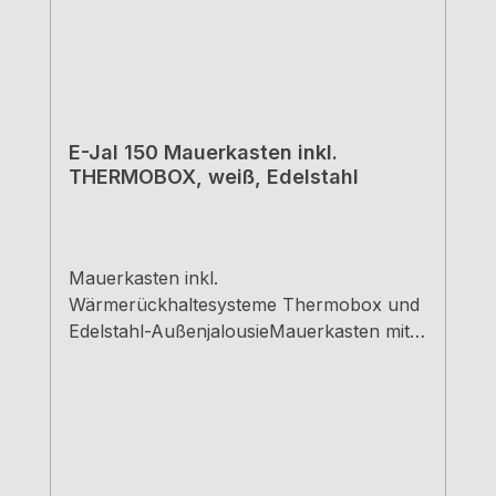
E-Jal 150 Mauerkasten inkl.
THERMOBOX, weiß, Edelstahl
Mauerkasten inkl.
Wärmerückhaltesysteme Thermobox und
Edelstahl-AußenjalousieMauerkasten mit
TeleskoprohrInkl. eingebautem
Wärmerückhaltesystem
THERMOBOXEdelstahl-Außenjalousie E-
JalSchlauch-/Rohrstutzen-Ø: 150 a
mmStutzentiefe: 24 mmEinbautiefe: 350 –
500 mmWanddurchbruch-Ø: ca. 155