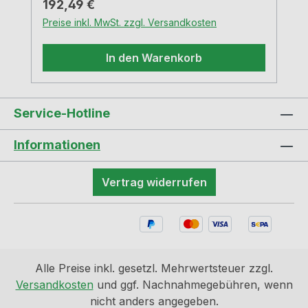
Regulärer Preis:
192,49 €
mmBlower-Door zertifiziert (notwendiger
Preise inkl. MwSt. zzgl. Versandkosten
Öffnungsdruck >65 Pa)VIDEO
In den Warenkorb
Service-Hotline
Informationen
Vertrag widerrufen
Alle Preise inkl. gesetzl. Mehrwertsteuer zzgl.
Versandkosten
und ggf. Nachnahmegebühren, wenn
nicht anders angegeben.