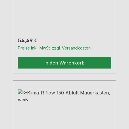
420 - 620 mmEinkürzbar bis 100
mmWanddurchbruch-Ø ca. 155 mm
Regulärer Preis:
54,49 €
Preise inkl. MwSt. zzgl. Versandkosten
In den Warenkorb