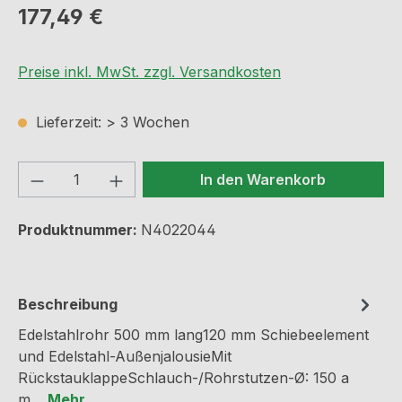
Regulärer Preis:
177,49 €
Preise inkl. MwSt. zzgl. Versandkosten
Lieferzeit: > 3 Wochen
Produkt Anzahl: Gib den gewünschten We
In den Warenkorb
Produktnummer:
N4022044
Beschreibung
Edelstahlrohr 500 mm lang120 mm Schiebeelement
und Edelstahl-AußenjalousieMit
RückstauklappeSchlauch-/Rohrstutzen-Ø: 150 a
m…
Mehr