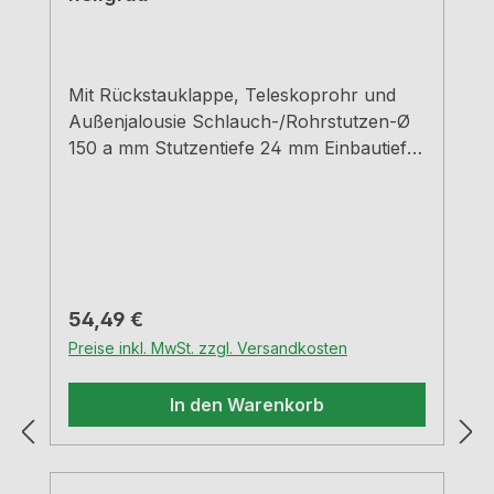
Mit Rückstauklappe, Teleskoprohr und
Außenjalousie Schlauch-/Rohrstutzen-Ø
150 a mm Stutzentiefe 24 mm Einbautiefe
420 - 620 mm Wanddurchbruch-Ø ca. 155
mm
Regulärer Preis:
54,49 €
Preise inkl. MwSt. zzgl. Versandkosten
In den Warenkorb