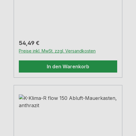
COMPAIR® flow 150 Rohrstutzen 227 x
94 mm Stutzentiefe 80 mm Einbautiefe
420 - 620 mm , kürzbar bis 135
mmWanddurchbruch-Ø ca. 155
mmhellgrau
Regulärer Preis:
54,49 €
Preise inkl. MwSt. zzgl. Versandkosten
In den Warenkorb