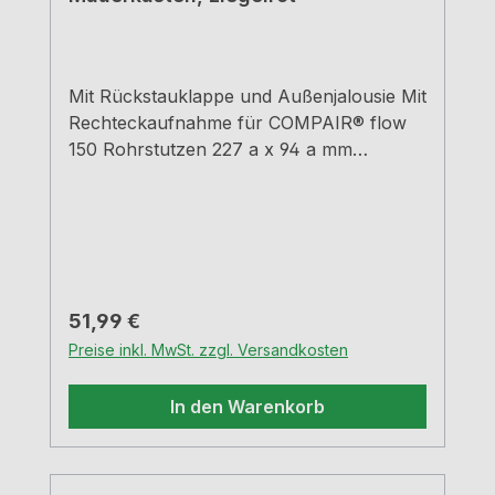
Mit Rückstauklappe und Außenjalousie Mit
Rechteckaufnahme für COMPAIR® flow
150 Rohrstutzen 227 a x 94 a mm
Stutzentiefe 80 mm Einbautiefe 420 - 620
mm - kürzbar bis 135
mmWanddurchbruch-Ø ca. 155 mm
Regulärer Preis:
51,99 €
Preise inkl. MwSt. zzgl. Versandkosten
In den Warenkorb