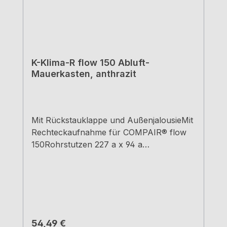
K-Klima-R flow 150 Abluft-
Mauerkasten, anthrazit
Mit Rückstauklappe und AußenjalousieMit
Rechteckaufnahme für COMPAIR® flow
150Rohrstutzen 227 a x 94 a
mmStutzentiefe 80 mmEinbautiefe 420 -
620 mm - kürzbar bis 135
mmWanddurchbruch-Ø ca. 155 mm
Regulärer Preis:
54,49 €