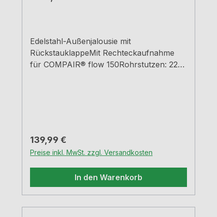
Edelstahl-Außenjalousie mit
RückstauklappeMit Rechteckaufnahme
für COMPAIR® flow 150Rohrstutzen: 227
a x 94 a mmStutzentiefe: 80
mmEinbautiefe: 420 – 620 mmKürzbar bis
210 mmWanddurchbruch-Ø: ca. 155 mm
Regulärer Preis:
139,99 €
Preise inkl. MwSt. zzgl. Versandkosten
In den Warenkorb