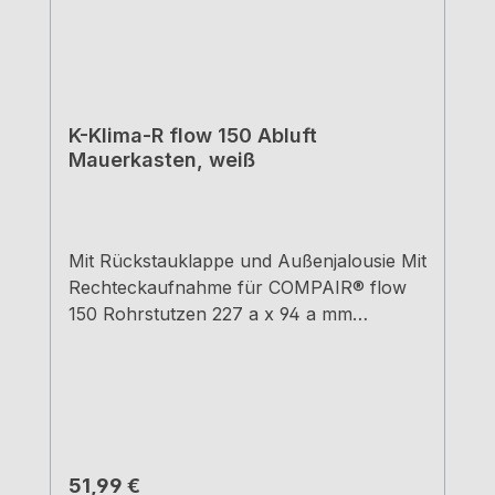
K-Klima-R flow 150 Abluft
Mauerkasten, weiß
Mit Rückstauklappe und Außenjalousie Mit
Rechteckaufnahme für COMPAIR® flow
150 Rohrstutzen 227 a x 94 a mm
Stutzentiefe 80 mm Einbautiefe 420 - 620
mm - kürzbar bis 135
mmWanddurchbruch-Ø ca. 155 mm
Regulärer Preis:
51,99 €