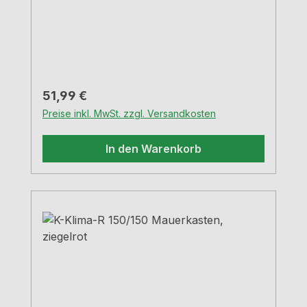
420 - 620 mm, kürzbar bis 100
mmWanddurchbruch-Ø ca. 155 mm
Regulärer Preis:
51,99 €
Preise inkl. MwSt. zzgl. Versandkosten
In den Warenkorb