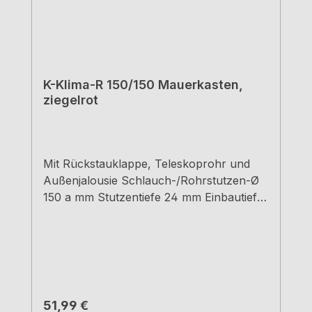
K-Klima-R 150/150 Mauerkasten,
ziegelrot
Mit Rückstauklappe, Teleskoprohr und
Außenjalousie Schlauch-/Rohrstutzen-Ø
150 a mm Stutzentiefe 24 mm Einbautiefe
420 - 620 mm Wanddurchbruch-Ø ca. 155
mm
Regulärer Preis:
51,99 €