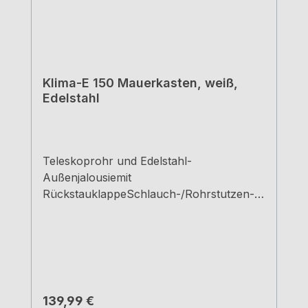
Klima-E 150 Mauerkasten, weiß,
Edelstahl
Teleskoprohr und Edelstahl-
Außenjalousiemit
RückstauklappeSchlauch-/Rohrstutzen-Ø:
150 mmStutzentiefe: 24 mmEinbautiefe:
420-620 mm, kürzbar bis 175
mmWanddurchbruch-Ø: ca. 155 mm
Regulärer Preis:
139,99 €