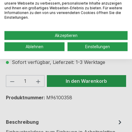
unsere Webseite zu verbessern, personalisierte Inhalte anzuzeigen
und Ihnen ein großartiges Webseiten-Erlebnis zu bieten. Für weitere
Informationen zu den von uns verwendeten Cookies öffnen Sie die
Einstellungen.
Regulärer Preis:
103,99 €
Akzeptieren
Preise inkl. MwSt. zzgl. Versandkosten
Ablehnen
Einstellungen
Sofort verfügbar, Lieferzeit: 1-3 Werktage
Produkt Anzahl: Gib den gewünschten We
In den Warenkorb
Produktnummer:
M96100358
Beschreibung