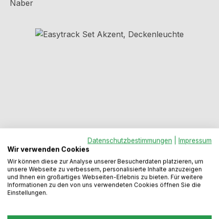
Naber
Bildergalerie überspringen
Datenschutzbestimmungen
|
Impressum
Wir verwenden Cookies
Regulärer Preis:
647,49 €
Wir können diese zur Analyse unserer Besucherdaten platzieren, um
unsere Webseite zu verbessern, personalisierte Inhalte anzuzeigen
und Ihnen ein großartiges Webseiten-Erlebnis zu bieten. Für weitere
Preise inkl. MwSt. zzgl. Versandkosten
Informationen zu den von uns verwendeten Cookies öffnen Sie die
Einstellungen.
Sofort verfügbar, Lieferzeit: 2-5 Werktage