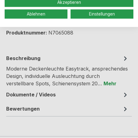
Akzeptieren
Produkt Anzahl: Gib den gewünschten We
Ablehnen
Einstellungen
In den Warenkorb
Produktnummer:
N7065088
Beschreibung
Moderne Deckenleuchte Easytrack, ansprechendes
Design, individuelle Ausleuchtung durch
verstellbare Spots, Schienensystem 20…
Mehr
Dokumente / Videos
Bewertungen