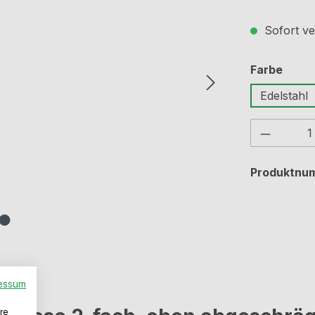
Sofort ve
ausw
Farbe
Edelstahl
Produkt
Produktnu
essum
re