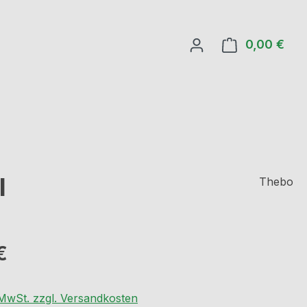
0,00 €
Ware
l
Thebo
eis:
€
. MwSt. zzgl. Versandkosten