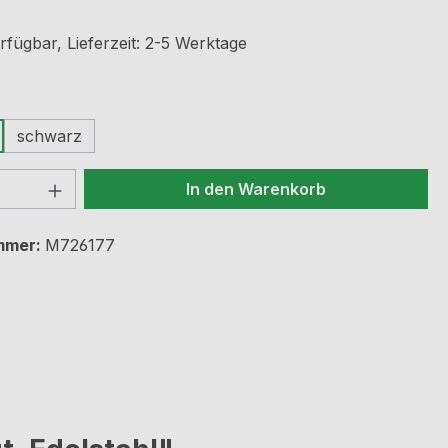
rfügbar, Lieferzeit: 2-5 Werktage
ählen
schwarz
 Anzahl: Gib den gewünschten Wert ein 
In den Warenkorb
mmer:
M726177