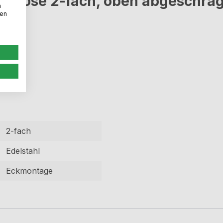
ckdose 2-fach, oben abgeschrägt
n
den
2-fach
Edelstahl
Eckmontage