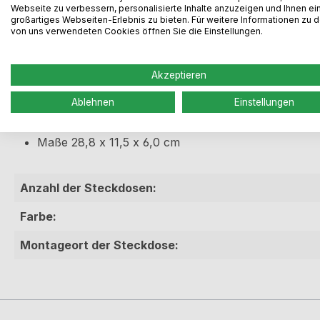
Produktinformationen "Eckste
Webseite zu verbessern, personalisierte Inhalte anzuzeigen und Ihnen ei
großartiges Webseiten-Erlebnis zu bieten. Für weitere Informationen zu 
von uns verwendeten Cookies öffnen Sie die Einstellungen.
Ecksteckdose, oben abgeschrägt, Edelstahl
2 Steckdosen
Akzeptieren
Gehäuse aus Edelstahl
Ablehnen
Einstellungen
Max. 3500 W
2 m Netzanschlussleitung mit losem Stecker
Maße 28,8 x 11,5 x 6,0 cm
Anzahl der Steckdosen:
Farbe:
Montageort der Steckdose: