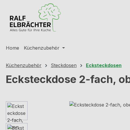
m Hauptinhalt springen
Zur Suche springen
Zur Hauptnavigation springen
Home
Küchenzubehör
Küchenzubehör
Steckdosen
Ecksteckdosen
Ecksteckdose 2-fach, ob
Bildergalerie überspringen