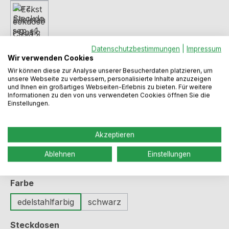
Datenschutzbestimmungen
|
Impressum
Wir verwenden Cookies
Wir können diese zur Analyse unserer Besucherdaten platzieren, um
unsere Webseite zu verbessern, personalisierte Inhalte anzuzeigen
und Ihnen ein großartiges Webseiten-Erlebnis zu bieten. Für weitere
Regulärer Preis:
139,99 €
Informationen zu den von uns verwendeten Cookies öffnen Sie die
Einstellungen.
Preise inkl. MwSt. zzgl. Versandkosten
Akzeptieren
Sofort verfügbar, Lieferzeit: 2-5 Werktage
Ablehnen
Einstellungen
auswählen
Farbe
edelstahlfarbig
schwarz
auswählen
Steckdosen