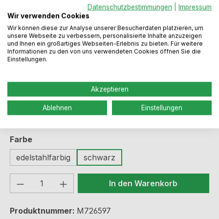
Datenschutzbestimmungen
|
Impressum
Regulärer Preis:
187,49 €
Wir verwenden Cookies
Wir können diese zur Analyse unserer Besucherdaten platzieren, um
unsere Webseite zu verbessern, personalisierte Inhalte anzuzeigen
und Ihnen ein großartiges Webseiten-Erlebnis zu bieten. Für weitere
Preise inkl. MwSt. zzgl. Versandkosten
Informationen zu den von uns verwendeten Cookies öffnen Sie die
Einstellungen.
Sofort verfügbar, Lieferzeit: 2-5 Werktage
Akzeptieren
auswählen
Anzahl der Steckdosen
Ablehnen
Einstellungen
3-fach
4-fach
auswählen
Farbe
edelstahlfarbig
schwarz
Produkt Anzahl: Gib den gewünschten We
In den Warenkorb
Produktnummer:
M726597