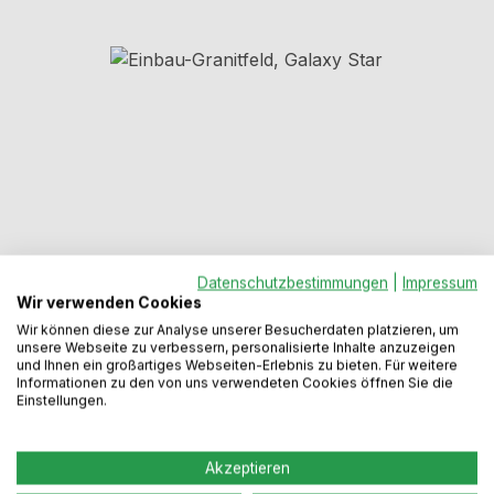
Bildergalerie überspringen
Datenschutzbestimmungen
|
Impressum
Wir verwenden Cookies
Regulärer Preis:
166,99 €
Wir können diese zur Analyse unserer Besucherdaten platzieren, um
unsere Webseite zu verbessern, personalisierte Inhalte anzuzeigen
und Ihnen ein großartiges Webseiten-Erlebnis zu bieten. Für weitere
Informationen zu den von uns verwendeten Cookies öffnen Sie die
Preise inkl. MwSt. zzgl. Versandkosten
Einstellungen.
Sofort verfügbar, Lieferzeit: 2-5 Werktage
Akzeptieren