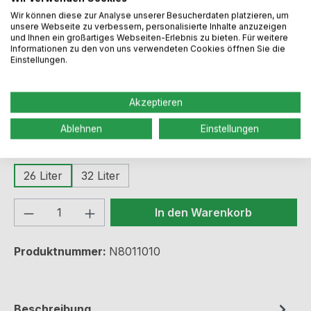
Wir können diese zur Analyse unserer Besucherdaten platzieren, um
Regulärer Preis:
112,49 €
unsere Webseite zu verbessern, personalisierte Inhalte anzuzeigen
und Ihnen ein großartiges Webseiten-Erlebnis zu bieten. Für weitere
Informationen zu den von uns verwendeten Cookies öffnen Sie die
Einstellungen.
Preise inkl. MwSt. zzgl. Versandkosten
Akzeptieren
Sofort verfügbar, Lieferzeit: 2-4 Werktage
Ablehnen
Einstellungen
auswählen
Liter
26 Liter
32 Liter
Produkt Anzahl: Gib den gewünschten We
In den Warenkorb
Produktnummer:
N8011010
Beschreibung