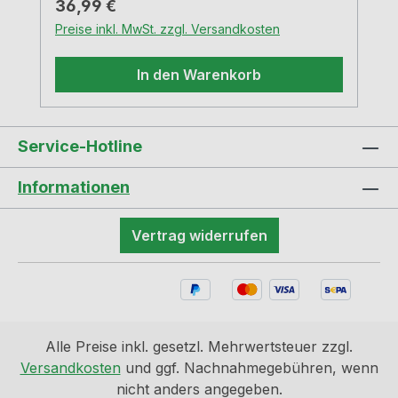
Regulärer Preis:
36,99 €
Lumen/Watt 2 m Zuleitung Bohr-Ø 57–59
Preise inkl. MwSt. zzgl. Versandkosten
mm, Einbautiefe 12 mm Anschluss an LED
Konverter 2430 (N7062250) Diese
In den Warenkorb
Produkt enthält eine Lichtquelle der
Energieeffizienzklasse E Den passenden
Konverter finden Sie unten unter Zubehör
Service-Hotline
Informationen
Vertrag widerrufen
Alle Preise inkl. gesetzl. Mehrwertsteuer zzgl.
Versandkosten
und ggf. Nachnahmegebühren, wenn
nicht anders angegeben.