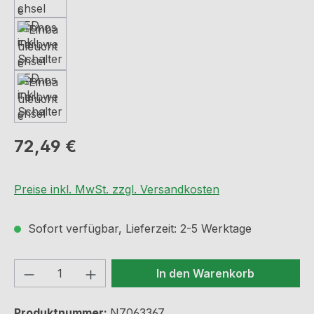
Regulärer Preis:
72,49 €
Preise inkl. MwSt. zzgl. Versandkosten
Sofort verfügbar, Lieferzeit: 2-5 Werktage
Produkt Anzahl: Gib den gewünschten We
In den Warenkorb
Produktnummer:
N7063367