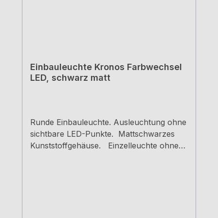
Einbauleuchte Kronos Farbwechsel
LED, schwarz matt
Runde Einbauleuchte. Ausleuchtung ohne
sichtbare LED-Punkte. Mattschwarzes
Kunststoffgehäuse. Einzelleuchte ohne
Schalter Dimmfunktion: Helligkeit
stufenlos dimmbar Memoryfunktion: die
letzte Einstellung wird
gespeichert Lichtfarbe einstellbar auf
2700 K warmweiß oder 3900 K
neutralweiß 2,8 Watt, 24 V max. 80