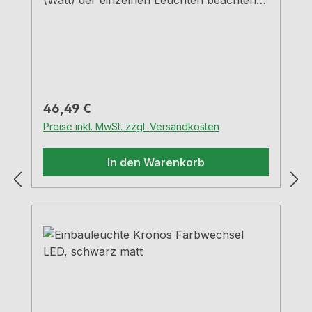
(Watt) der einzelnen Leuchten beachten
Verwendung nur bei Einsatz von Naber-
Produkten
Regulärer Preis:
46,49 €
Preise inkl. MwSt. zzgl. Versandkosten
In den Warenkorb