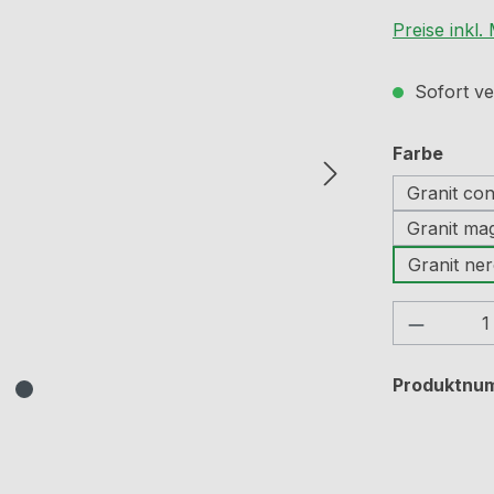
Preise inkl
Sofort ve
ausw
Farbe
Granit co
Granit ma
Granit ner
Produkt
Produktnu