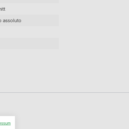
itt
o assoluto
essum