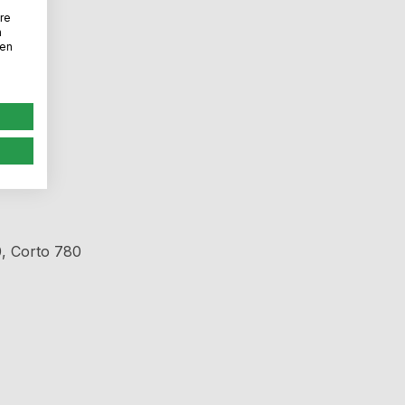
re
n
den
0, Corto 780