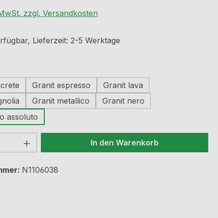
. MwSt. zzgl. Versandkosten
rfügbar, Lieferzeit: 2-5 Werktage
ählen
ncrete
Granit espresso
Granit lava
gnolia
Granit metallico
Granit nero
o assoluto
 Anzahl: Gib den gewünschten Wert ein 
In den Warenkorb
mmer:
N1106038