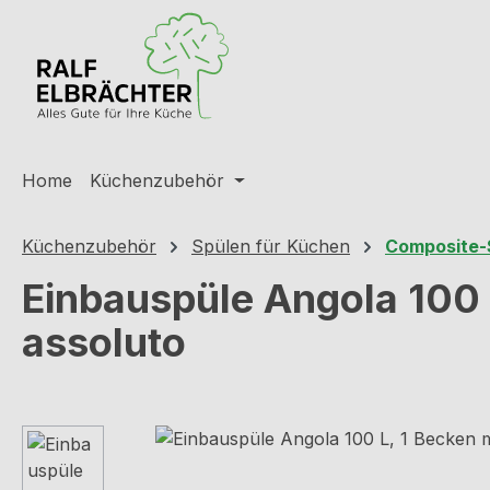
m Hauptinhalt springen
Zur Suche springen
Zur Hauptnavigation springen
Home
Küchenzubehör
Küchenzubehör
Spülen für Küchen
Composite-
Einbauspüle Angola 100 L
assoluto
Bildergalerie überspringen