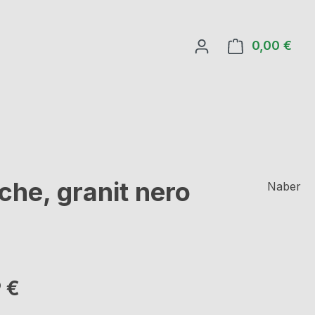
0,00 €
Ware
che, granit nero
Naber
eis:
 €