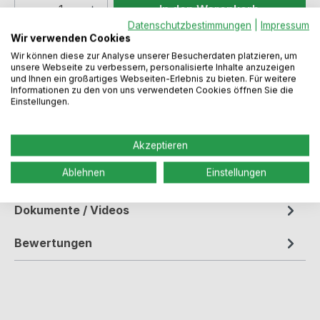
Produkt Anzahl: Gib den gewünschten We
In den Warenkorb
Datenschutzbestimmungen
|
Impressum
Wir verwenden Cookies
Produktnummer:
N1106088
Wir können diese zur Analyse unserer Besucherdaten platzieren, um
unsere Webseite zu verbessern, personalisierte Inhalte anzuzeigen
und Ihnen ein großartiges Webseiten-Erlebnis zu bieten. Für weitere
Informationen zu den von uns verwendeten Cookies öffnen Sie die
Einstellungen.
Beschreibung
Einbauspüle aus Composite mit kleiner
Akzeptieren
Abtropffläche im edlen Granit Look Ab
Schrankbreite 50,0 cm Reversibel 3½" Korbventil…
Ablehnen
Einstellungen
Mehr
Dokumente / Videos
Bewertungen