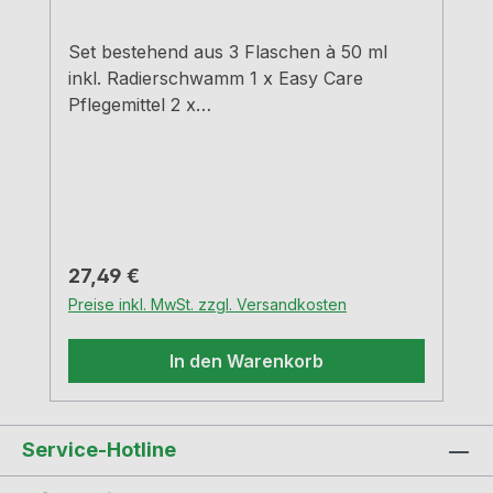
Set bestehend aus 3 Flaschen à 50 ml
inkl. Radierschwamm 1 x Easy Care
Pflegemittel 2 x
Entkalker/Fleckenentferner Das Pflegeset
ist speziell zur Behandlung und zum
Schutz von Composite-Spülen geeignet
Regulärer Preis:
27,49 €
Preise inkl. MwSt. zzgl. Versandkosten
In den Warenkorb
Service-Hotline