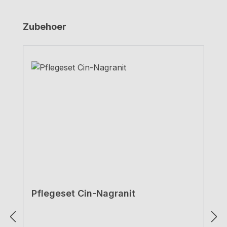
Produktgalerie überspringen
Zubehoer
Pflegeset Cin-Nagranit