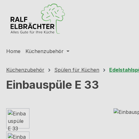
m Hauptinhalt springen
Zur Suche springen
Zur Hauptnavigation springen
Home
Küchenzubehör
Küchenzubehör
Spülen für Küchen
Edelstahlsp
Einbauspüle E 33
Bildergalerie überspringen