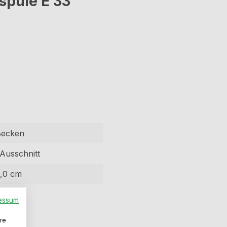
spüle E 33"
Becken
 Ausschnitt
,0 cm
elstahl
essum
re