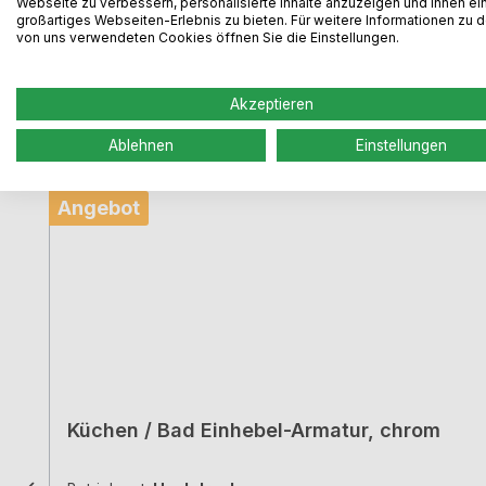
Webseite zu verbessern, personalisierte Inhalte anzuzeigen und Ihnen ei
großartiges Webseiten-Erlebnis zu bieten. Für weitere Informationen zu 
Armatur
von uns verwendeten Cookies öffnen Sie die Einstellungen.
Produktgalerie überspringen
Akzeptieren
Ablehnen
Einstellungen
Rabatt
%
Angebot
Küchen / Bad Einhebel-Armatur, chrom