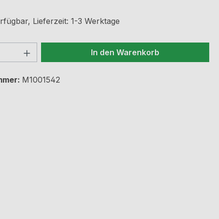
fügbar, Lieferzeit: 1-3 Werktage
 Anzahl: Gib den gewünschten Wert ein 
In den Warenkorb
mmer:
M1001542