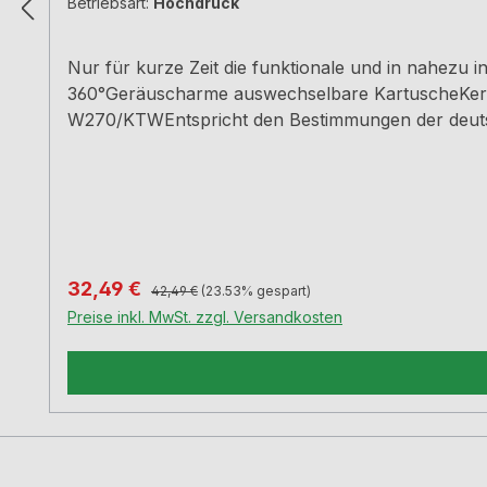
Betriebsart:
Hochdruck
Nur für kurze Zeit die funktionale und in nahez
360°Geräuscharme auswechselbare KartuscheKer
W270/KTWEntspricht den Bestimmungen der deutsc
cm3 Jahre Herstellergarantie
Regulärer Preis:
Verkaufspreis:
32,49 €
42,49 €
(23.53% gespart)
Preise inkl. MwSt. zzgl. Versandkosten