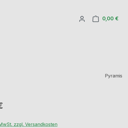
0,00 €
Ware
Pyramis
eis:
€
. MwSt. zzgl. Versandkosten