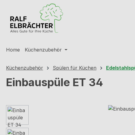
m Hauptinhalt springen
Zur Suche springen
Zur Hauptnavigation springen
Home
Küchenzubehör
Küchenzubehör
Spülen für Küchen
Edelstahlsp
Einbauspüle ET 34
Bildergalerie überspringen