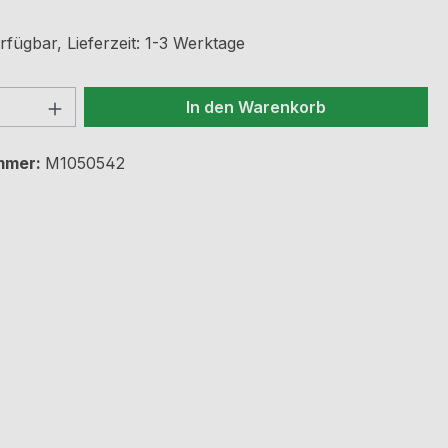
fügbar, Lieferzeit: 1-3 Werktage
 Anzahl: Gib den gewünschten Wert ein 
In den Warenkorb
mmer:
M1050542