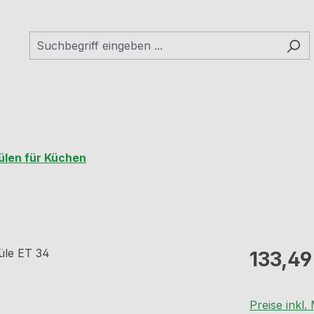
ülen für Küchen
Regulärer Pr
133,49
Preise inkl