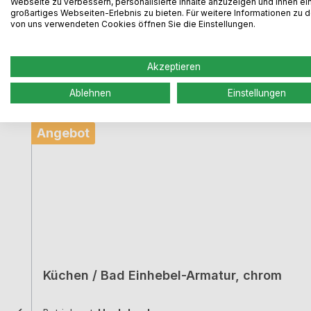
Webseite zu verbessern, personalisierte Inhalte anzuzeigen und Ihnen ei
großartiges Webseiten-Erlebnis zu bieten. Für weitere Informationen zu 
Armatur
von uns verwendeten Cookies öffnen Sie die Einstellungen.
Produktgalerie überspringen
Akzeptieren
Ablehnen
Einstellungen
Rabatt
%
Angebot
Küchen / Bad Einhebel-Armatur, chrom