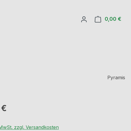
0,00 €
Ware
Pyramis
eis:
 €
. MwSt. zzgl. Versandkosten