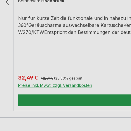
Betriebsart:
Hochdruck
Nur für kurze Zeit die funktionale und in nahez
360°Geräuscharme auswechselbare KartuscheKer
W270/KTWEntspricht den Bestimmungen der deutsc
cm3 Jahre Herstellergarantie
Regulärer Preis:
Verkaufspreis:
32,49 €
42,49 €
(23.53% gespart)
Preise inkl. MwSt. zzgl. Versandkosten