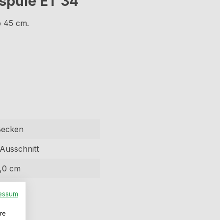
spüle ET 34"
 ab 45 cm.
Becken
 Ausschnitt
,0 cm
elstahl
essum
re