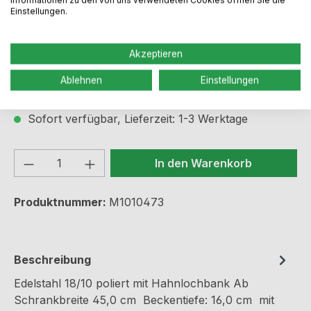
Einstellungen.
Regulärer Preis:
143,99 €
Akzeptieren
Preise inkl. MwSt. zzgl. Versandkosten
Ablehnen
Einstellungen
Sofort verfügbar, Lieferzeit: 1-3 Werktage
Produkt Anzahl: Gib den gewünschten We
In den Warenkorb
Produktnummer:
M1010473
Beschreibung
Edelstahl 18/10 poliert mit Hahnlochbank Ab
Schrankbreite 45,0 cm Beckentiefe: 16,0 cm mit