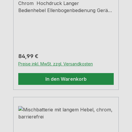
Chrom Hochdruck Langer
Bedienhebel Ellenbogenbedienung Geräus
charme auswechselbare 40 mm
Kartusche Keramische
Dichtscheiben Flexible
Anschlussschläuche 5 Jahre
Werksgarantie Hier finden Sie die
passenden barrierefreien flachen
Regulärer Preis:
84,99 €
SpülenFlache Spülen
Preise inkl. MwSt. zzgl. Versandkosten
In den Warenkorb