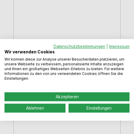
Datenschutzbestimmungen
|
Impressum
Mischbatterie mit langem Hebel,
Wir verwenden Cookies
chrom, barrierefrei
Wir können diese zur Analyse unserer Besucherdaten platzieren, um
unsere Webseite zu verbessern, personalisierte Inhalte anzuzeigen
und Ihnen ein großartiges Webseiten-Erlebnis zu bieten. Für weitere
Informationen zu den von uns verwendeten Cookies öffnen Sie die
Einstellungen.
Die Granberg Armatur 60310 wurde
speziell für Menschen entwickelt, die Wert
Akzeptieren
auf Komfort, Ergonomie und
uneingeschränkte Funktionalität legen. Als
Ablehnen
Einstellungen
hochwertige Küchenarmatur für
barrierefreie und höhenverstellbare
Küchen erfüllt sie höchste Ansprüche an