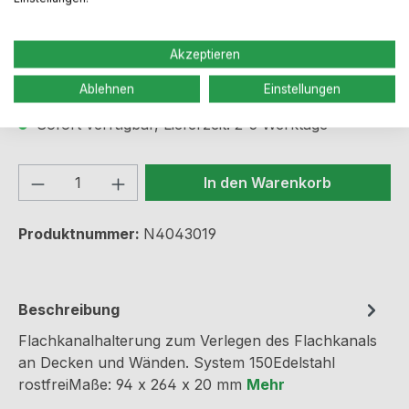
Regulärer Preis:
11,43 €
Akzeptieren
Preise inkl. MwSt. zzgl. Versandkosten
Ablehnen
Einstellungen
Sofort verfügbar, Lieferzeit: 2-5 Werktage
Produkt Anzahl: Gib den gewünschten We
In den Warenkorb
Produktnummer:
N4043019
Beschreibung
Flachkanalhalterung zum Verlegen des Flachkanals
an Decken und Wänden. System 150Edelstahl
rostfreiMaße: 94 x 264 x 20 mm
Mehr