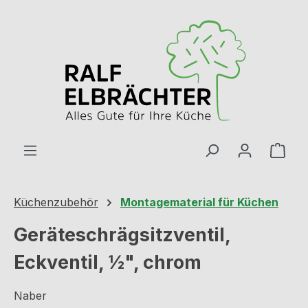
Zum Hauptinhalt springen
Ware
Küchenzubehör
Montagematerial für Küchen
Geräteschrägsitzventil,
Eckventil, ½", chrom
Naber