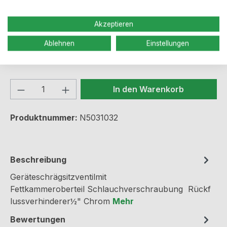
Akzeptieren
Preise inkl. MwSt. zzgl. Versandkosten
Ablehnen
Einstellungen
Sofort verfügbar, Lieferzeit: 2-5 Werktage
Produkt Anzahl: Gib den gewünschten We
In den Warenkorb
Produktnummer:
N5031032
Beschreibung
Geräteschrägsitzventilmit
Fettkammeroberteil Schlauchverschraubung Rückf
lussverhinderer½" Chrom
Mehr
Bewertungen